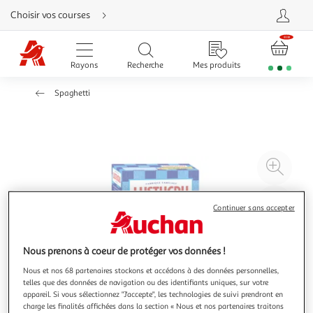
Aller
Choisir vos courses
directement
au
contenu
Aller
directement
Rayons
Recherche
Mes produits
à
la
recherche
Spaghetti
Aller
directement
à
la
navigation
Aller
directement
à
Agr
la
rubrique
l'il
besoin
d'aide
à
Réd
Continuer sans accepter
20
l'il
à
Par
100
le
Nous prenons à coeur de protéger vos données !
%
pro
Nous et nos 68 partenaires stockons et accédons à des données personnelles,
telles que des données de navigation ou des identifiants uniques, sur votre
appareil. Si vous sélectionnez "J'accepte", les technologies de suivi prendront en
charge les finalités affichées dans la section « Nous et nos partenaires traitons