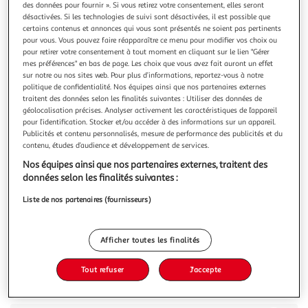
des données pour fournir ». Si vous retirez votre consentement, elles seront
désactivées. Si les technologies de suivi sont désactivées, il est possible que
certains contenus et annonces qui vous sont présentés ne soient pas pertinents
pour vous. Vous pouvez faire réapparaître ce menu pour modifier vos choix ou
pour retirer votre consentement à tout moment en cliquant sur le lien "Gérer
mes préférences" en bas de page. Les choix que vous avez fait auront un effet
4.8
(12)
sur notre ou nos sites web. Pour plus d’informations, reportez-vous à notre
LUSTUCRU
politique de confidentialité. Nos équipes ainsi que nos partenaires externes
traitent des données selon les finalités suivantes : Utiliser des données de
Spaghetti courts aux œufs frais
géolocalisation précises. Analyser activement les caractéristiques de l’appareil
Des Spaghetti déjà coupés pratique et savoureux. L'ajout
pour l’identification. Stocker et/ou accéder à des informations sur un appareil.
des œufs dans la recette leur permettra de ne pas coller à
Publicités et contenu personnalisés, mesure de performance des publicités et du
la cuisson.
En savoir +
contenu, études d’audience et développement de services.
250g
Nos équipes ainsi que nos partenaires externes, traitent des
données selon les finalités suivantes :
Vous voulez connaître le prix de ce produit ?
Liste de nos partenaires (fournisseurs)
Afficher le prix
Afficher toutes les finalités
Tout refuser
J'accepte
Description