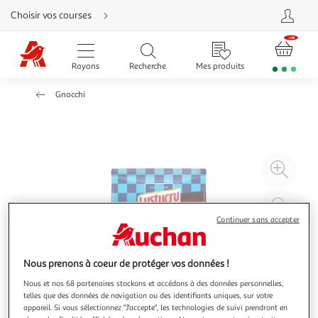
Aller
Choisir vos courses
directement
au
contenu
Aller
directement
Rayons
Recherche
Mes produits
à
la
recherche
Gnocchi
Aller
directement
à
la
navigation
Aller
directement
à
Agr
la
rubrique
l'il
besoin
d'aide
à
Réd
20
l'il
Continuer sans accepter
à
Par
100
le
Nous prenons à coeur de protéger vos données !
%
pro
Nous et nos 68 partenaires stockons et accédons à des données personnelles,
telles que des données de navigation ou des identifiants uniques, sur votre
appareil. Si vous sélectionnez "J'accepte", les technologies de suivi prendront en