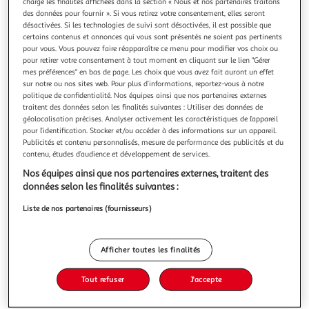
charge les finalités affichées dans la section « Nous et nos partenaires traitons
des données pour fournir ». Si vous retirez votre consentement, elles seront
désactivées. Si les technologies de suivi sont désactivées, il est possible que
certains contenus et annonces qui vous sont présentés ne soient pas pertinents
pour vous. Vous pouvez faire réapparaître ce menu pour modifier vos choix ou
pour retirer votre consentement à tout moment en cliquant sur le lien "Gérer
4.5
(2)
mes préférences" en bas de page. Les choix que vous avez fait auront un effet
LUSTUCRU
sur notre ou nos sites web. Pour plus d’informations, reportez-vous à notre
politique de confidentialité. Nos équipes ainsi que nos partenaires externes
Gnocchi à poêler extra mozarella pesto
traitent des données selon les finalités suivantes : Utiliser des données de
Lustucru, n°1 des pâtes fraîches en France, met tout son
géolocalisation précises. Analyser activement les caractéristiques de l’appareil
savoir-faire au service des gourmands afin de vous
pour l’identification. Stocker et/ou accéder à des informations sur un appareil.
proposer des recettes savoureuses : ravioli, gnocchi à poêler,
En savoir +
Publicités et contenu personnalisés, mesure de performance des publicités et du
contenu, études d’audience et développement de services.
lasagne, tagliatelle, quenelle... il y en a pour tous les goûts
280g
2 parts
! Laissez-vous tenter, c'est sûr, toute la famille va en raffoler
Nos équipes ainsi que nos partenaires externes, traitent des
Vous voulez connaître le prix de ce produit ?
données selon les finalités suivantes :
Liste de nos partenaires (fournisseurs)
Afficher le prix
Afficher toutes les finalités
Tout refuser
J'accepte
Frais