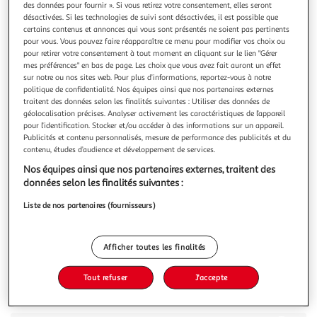
des données pour fournir ». Si vous retirez votre consentement, elles seront
désactivées. Si les technologies de suivi sont désactivées, il est possible que
certains contenus et annonces qui vous sont présentés ne soient pas pertinents
pour vous. Vous pouvez faire réapparaître ce menu pour modifier vos choix ou
pour retirer votre consentement à tout moment en cliquant sur le lien "Gérer
mes préférences" en bas de page. Les choix que vous avez fait auront un effet
4.0
(5)
sur notre ou nos sites web. Pour plus d’informations, reportez-vous à notre
LUNE DE MIEL
politique de confidentialité. Nos équipes ainsi que nos partenaires externes
traitent des données selon les finalités suivantes : Utiliser des données de
Miel d'acacia liquide en flacon doseur
géolocalisation précises. Analyser activement les caractéristiques de l’appareil
Lune de Miel®, notre nature a du cœur.Ce miel d'acacia aux
pour l’identification. Stocker et/ou accéder à des informations sur un appareil.
notes subtiles et florales, c'est la touche de gourmandise
Publicités et contenu personnalisés, mesure de performance des publicités et du
quotidienne pour vos bowls, salades de fruits et tartes
En savoir +
contenu, études d’audience et développement de services.
salées. Ce miel 100% pur & naturel* a été sélectionné et
500g
Nos équipes ainsi que nos partenaires externes, traitent des
analysé avant d'être mis en pot en France. *Conformément
données selon les finalités suivantes :
à la régleme
Vous voulez connaître le prix de ce produit ?
Liste de nos partenaires (fournisseurs)
Afficher le prix
Afficher toutes les finalités
Tout refuser
J'accepte
Description