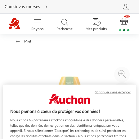
Aller
Choisir vos courses
directement
au
contenu
Aller
directement
Rayons
Recherche
Mes produits
à
la
recherche
Miel
Aller
directement
à
la
navigation
Aller
directement
à
Agr
la
rubrique
l'il
besoin
d'aide
à
Réd
Continuer sans accepter
20
l'il
à
Par
100
le
Nous prenons à coeur de protéger vos données !
%
pro
Nous et nos 68 partenaires stockons et accédons à des données personnelles,
telles que des données de navigation ou des identifiants uniques, sur votre
appareil. Si vous sélectionnez "J'accepte", les technologies de suivi prendront en
charge les finalités affichées dans la section « Nous et nos partenaires traitons