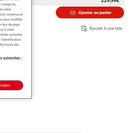
229,99€
ar
Boulanger
n charge les
ez votre
Ajouter au panier
tains contenus et
9€
nu pour modifier
éco-part.
en bas de page.
Ajouter à une liste
ous à notre
nalités suivantes
l’identification.
erformance des
s suivantes :
accepte