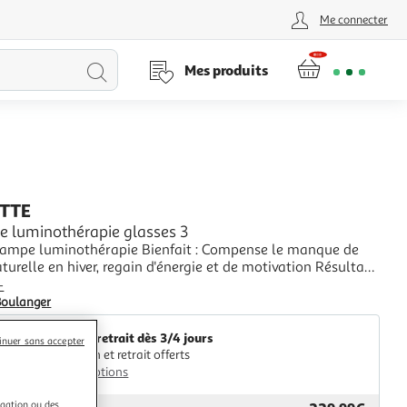
Me connecter
Lancer
Mes produits
la
recherche
TTE
de luminothérapie glasses 3
 Lampe luminothérapie Bienfait : Compense le manque de
turelle en hiver, regain d'énergie et de motivation Résultat :
 le blues hivernal Commande : Bouton
+
Boulanger
Livr. ou retrait dès 3/4 jours
inuer sans accepter
Livraison et retrait offerts
Plus d'options
igation ou des