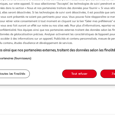
Vendu p
niques, sur votre appareil. Si vous sélectionnez "J'accepte", les technologies de suivi prendront e
chées dans la section « Nous et nos partenaires traitons des données pour fournir ». Si vous retir
 elles seront désactivées. Si les technologies de suivi sont désactivées, il est possible que cer
229,9
vous sont présentés ne soient pas pertinents pour vous. Vous pouvez faire réapparaître ce me
dont 0,02€ d'
pour retirer votre consentement à tout moment en cliquant sur le lien "Gérer mes préférences" 
 vous avez fait auront un effet sur notre ou nos sites web. Pour plus d’informations, reportez-v
confidentialité. Nos équipes ainsi que nos partenaires externes traitent des données selon les fi
 données de géolocalisation précises. Analyser activement les caractéristiques de l’appareil pour 
 accéder à des informations sur un appareil. Publicités et contenu personnalisés, mesure de p
 du contenu, études d’audience et développement de services.
s ainsi que nos partenaires externes, traitent des données selon les finalité
partenaires (fournisseurs)
toutes les finalités
Tout refuser
J'