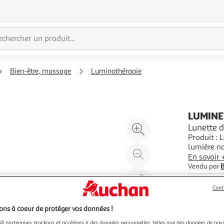
Bien-être, massage
Luminothérapie
LUMINE
Agrandir
Lunette 
Produit :
l'illustration
lumière na
à
Réduire
combattre
En savoir 
200%
l'illustration
Vendu par
à
Partager
100
le
Cont
%
produit
ns à coeur de protéger vos données !
8 partenaires stockons et accédons à des données personnelles, telles que des données de nav