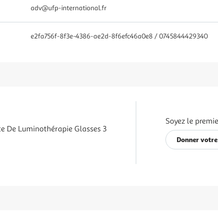
adv@ufp-international.fr
e2fa756f-8f3e-4386-ae2d-8f6efc46a0e8 / 0745844429340
Soyez le premie
te De Luminothérapie Glasses 3
Donner votre