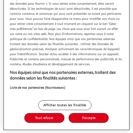
Illustration
Illustration
des données pour fournir ». Si vous retirez votre consentement, elles seront
précédente
suivante
désactivées. Si les technologies de suivi sont désactivées, il est possible que
certains contenus et annonces qui vous sont présentés ne soient pas pertinents
pour vous. Vous pouvez faire réapparaître ce menu pour modifier vos choix ou
pour retirer votre consentement à tout moment en cliquant sur le lien "Gérer
LUMENE
mes préférences" en bas de page. Les choix que vous avez fait auront un effet
sur notre ou nos sites web. Pour plus d’informations, reportez-vous à notre
Ecran de projection capitol hd 170 c
politique de confidentialité. Nos équipes ainsi que nos partenaires externes
Installation transportable : non concerné Longueur
traitent des données selon les finalités suivantes : Utiliser des données de
développée : 234 Poids : 8.100 Tendeurs intégrés : Non
géolocalisation précises. Analyser activement les caractéristiques de l’appareil
En savoir +
pour l’identification. Stocker et/ou accéder à des informations sur un appareil.
Vendu par
Boulanger
Publicités et contenu personnalisés, mesure de performance des publicités et du
contenu, études d’audience et développement de services.
Livraison dès 2/3 jours
Nos équipes ainsi que nos partenaires externes, traitent des
39,00€
données selon les finalités suivantes :
Plus d'options
Liste de nos partenaires (fournisseurs)
249,00€
Vendu par
Boulanger
Afficher toutes les finalités
Ajouter au panier
249,00€
Tout refuser
J'accepte
Ajouter à une liste