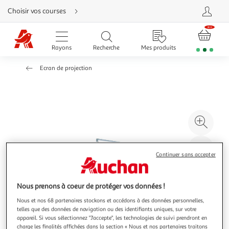
Aller
Choisir vos courses
directement
au
contenu
Aller
directement
Rayons
Recherche
Mes produits
à
la
recherche
Ecran de projection
Aller
directement
à
la
navigation
Aller
directement
à
Agr
la
rubrique
l'il
besoin
d'aide
à
Réd
Continuer sans accepter
20
l'il
à
Par
100
le
Nous prenons à coeur de protéger vos données !
%
pro
Nous et nos 68 partenaires stockons et accédons à des données personnelles,
telles que des données de navigation ou des identifiants uniques, sur votre
appareil. Si vous sélectionnez "J'accepte", les technologies de suivi prendront en
charge les finalités affichées dans la section « Nous et nos partenaires traitons