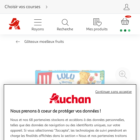
Aller
Choisir vos courses
directement
au
contenu
Aller
directement
Rayons
Recherche
Mes produits
à
la
recherche
Gâteaux moelleux fruits
Aller
directement
à
la
navigation
Aller
directement
à
Agr
la
rubrique
l'il
besoin
d'aide
à
Réd
Continuer sans accepter
20
l'il
à
Par
Nous prenons à coeur de protéger vos données !
100
le
%
pro
Nous et nos 68 partenaires stockons et accédons à des données personnelles,
telles que des données de navigation ou des identifiants uniques, sur votre
appareil. Si vous sélectionnez "J'accepte", les technologies de suivi prendront en
charge les finalités affichées dans la section « Nous et nos partenaires traitons