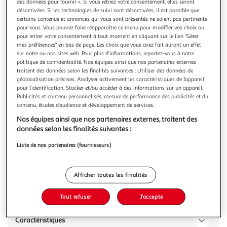
des données pour fournir ». Si vous retirez votre consentement, elles seront
désactivées. Si les technologies de suivi sont désactivées, il est possible que
certains contenus et annonces qui vous sont présentés ne soient pas pertinents
pour vous. Vous pouvez faire réapparaître ce menu pour modifier vos choix ou
pour retirer votre consentement à tout moment en cliquant sur le lien "Gérer
mes préférences" en bas de page. Les choix que vous avez fait auront un effet
LULU L'OURSON
sur notre ou nos sites web. Pour plus d’informations, reportez-vous à notre
Gâteaux à la fraise sachets individuels
politique de confidentialité. Nos équipes ainsi que nos partenaires externes
traitent des données selon les finalités suivantes : Utiliser des données de
LU LULU Ourson : croquer l'oreille en premier de ce biscuit
géolocalisation précises. Analyser activement les caractéristiques de l’appareil
iconique en forme d'ourson
pour l’identification. Stocker et/ou accéder à des informations sur un appareil.
En savoir +
Publicités et contenu personnalisés, mesure de performance des publicités et du
3x150g
3x5 gâteaux
contenu, études d’audience et développement de services.
Nos équipes ainsi que nos partenaires externes, traitent des
Vous voulez connaître le prix de ce produit ?
données selon les finalités suivantes :
Afficher le prix
Liste de nos partenaires (fournisseurs)
Afficher toutes les finalités
Description
Tout refuser
J'accepte
Caractéristiques