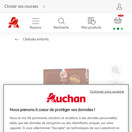
Aller
Choisir vos courses
directement
au
contenu
Aller
directement
Rayons
Recherche
Mes produits
à
la
recherche
Céréales enfants
Aller
directement
à
la
navigation
Aller
directement
à
Agr
la
rubrique
l'il
besoin
d'aide
à
Réd
20
l'il
Continuer sans accepter
à
Par
100
le
Nous prenons à coeur de protéger vos données !
%
pro
Nous et nos 68 partenaires stockons et accédons à des données personnelles,
telles que des données de navigation ou des identifiants uniques, sur votre
appareil. Si vous sélectionnez "J'accepte", les technologies de suivi prendront en