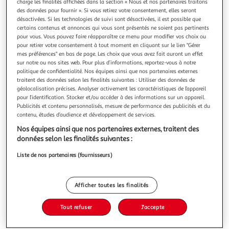
charge les finalités affichées dans la section « Nous et nos partenaires traitons
des données pour fournir ». Si vous retirez votre consentement, elles seront
désactivées. Si les technologies de suivi sont désactivées, il est possible que
certains contenus et annonces qui vous sont présentés ne soient pas pertinents
pour vous. Vous pouvez faire réapparaître ce menu pour modifier vos choix ou
pour retirer votre consentement à tout moment en cliquant sur le lien "Gérer
5.0
(1)
mes préférences" en bas de page. Les choix que vous avez fait auront un effet
LUCIEN GEORGELIN
sur notre ou nos sites web. Pour plus d’informations, reportez-vous à notre
politique de confidentialité. Nos équipes ainsi que nos partenaires externes
Croc'tout choc céréales à la pâte à tartiner sans huile
traitent des données selon les finalités suivantes : Utiliser des données de
de palme
géolocalisation précises. Analyser activement les caractéristiques de l’appareil
PRET A CONSOMMER
pour l’identification. Stocker et/ou accéder à des informations sur un appareil.
Publicités et contenu personnalisés, mesure de performance des publicités et du
En savoir +
contenu, études d’audience et développement de services.
375g
Nos équipes ainsi que nos partenaires externes, traitent des
Vous voulez connaître le prix de ce produit ?
données selon les finalités suivantes :
Liste de nos partenaires (fournisseurs)
Afficher le prix
Afficher toutes les finalités
Tout refuser
J'accepte
Format