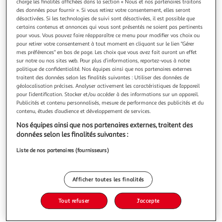
charge les finalités affichées dans la section « Nous et nos partenaires traitons
des données pour fournir ». Si vous retirez votre consentement, elles seront
désactivées. Si les technologies de suivi sont désactivées, il est possible que
certains contenus et annonces qui vous sont présentés ne soient pas pertinents
pour vous. Vous pouvez faire réapparaître ce menu pour modifier vos choix ou
pour retirer votre consentement à tout moment en cliquant sur le lien "Gérer
4.5
(2)
mes préférences" en bas de page. Les choix que vous avez fait auront un effet
LUCIEN GEORGELIN
sur notre ou nos sites web. Pour plus d’informations, reportez-vous à notre
politique de confidentialité. Nos équipes ainsi que nos partenaires externes
Croc'choc céréales fourrées à la pâte à tartiner sans
traitent des données selon les finalités suivantes : Utiliser des données de
huile de palme
géolocalisation précises. Analyser activement les caractéristiques de l’appareil
PRET A CONSOMMER
pour l’identification. Stocker et/ou accéder à des informations sur un appareil.
Publicités et contenu personnalisés, mesure de performance des publicités et du
En savoir +
contenu, études d’audience et développement de services.
375g
Nos équipes ainsi que nos partenaires externes, traitent des
Vous voulez connaître le prix de ce produit ?
données selon les finalités suivantes :
Liste de nos partenaires (fournisseurs)
Afficher le prix
Afficher toutes les finalités
Tout refuser
J'accepte
Format