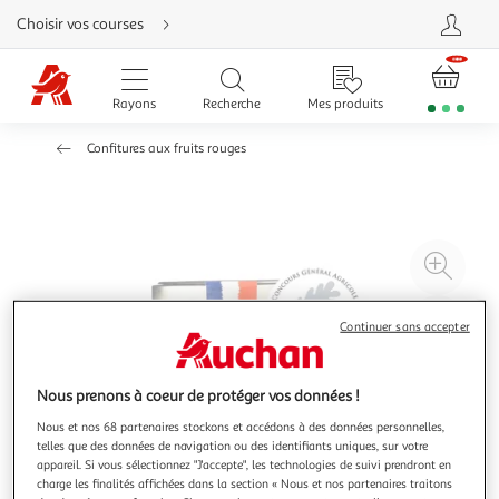
Aller
Choisir vos courses
directement
au
contenu
Aller
directement
Rayons
Recherche
Mes produits
à
la
recherche
Confitures aux fruits rouges
Aller
directement
à
la
navigation
Aller
directement
à
Agr
la
rubrique
l'il
besoin
d'aide
à
Réd
Continuer sans accepter
20
l'il
à
Par
Nous prenons à coeur de protéger vos données !
100
le
%
pro
Nous et nos 68 partenaires stockons et accédons à des données personnelles,
telles que des données de navigation ou des identifiants uniques, sur votre
appareil. Si vous sélectionnez "J'accepte", les technologies de suivi prendront en
charge les finalités affichées dans la section « Nous et nos partenaires traitons