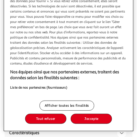
des données pour fournir ». Si vous retirez votre consentement, elles seront
désactivées. Si les technologies de suivi sont désactivées, il est possible que
certains contenus et annonces qui vous sont présentés ne soient pas pertinents
pour vous. Vous pouvez faire réapparaître ce menu pour modifier vos choix ou
pour retirer votre consentement à tout moment en cliquant sur le lien "Gérer
mes préférences" en bas de page. Les choix que vous avez fait auront un effet
LUCIEN GEORGELIN
sur notre ou nos sites web. Pour plus d’informations, reportez-vous à notre
Confiture légère à la fraise cuite au chaudron
politique de confidentialité. Nos équipes ainsi que nos partenaires externes
traitent des données selon les finalités suivantes : Utiliser des données de
30% de sucre en moins - Cuisson Traditionnelle au
géolocalisation précises. Analyser activement les caractéristiques de l’appareil
Chaudron, Travail du fruit pour préserver la saveur et le
pour l’identification. Stocker et/ou accéder à des informations sur un appareil.
goût des fruits – Fabriquée en France
En savoir +
Publicités et contenu personnalisés, mesure de performance des publicités et du
320g
contenu, études d’audience et développement de services.
Nos équipes ainsi que nos partenaires externes, traitent des
Vous voulez connaître le prix de ce produit ?
données selon les finalités suivantes :
Afficher le prix
Liste de nos partenaires (fournisseurs)
Afficher toutes les finalités
Description
Tout refuser
J'accepte
Caractéristiques