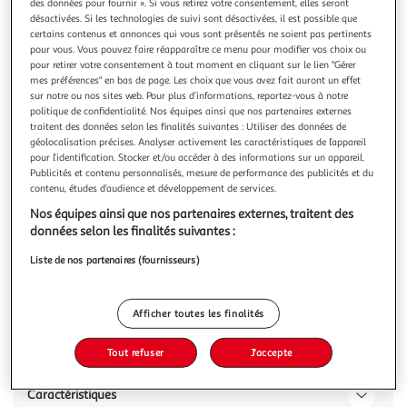
des données pour fournir ». Si vous retirez votre consentement, elles seront
désactivées. Si les technologies de suivi sont désactivées, il est possible que
certains contenus et annonces qui vous sont présentés ne soient pas pertinents
pour vous. Vous pouvez faire réapparaître ce menu pour modifier vos choix ou
pour retirer votre consentement à tout moment en cliquant sur le lien "Gérer
mes préférences" en bas de page. Les choix que vous avez fait auront un effet
LUCIEN GEORGELIN
sur notre ou nos sites web. Pour plus d’informations, reportez-vous à notre
Confiture de prune cuite aux pommes et au chaudron
politique de confidentialité. Nos équipes ainsi que nos partenaires externes
traitent des données selon les finalités suivantes : Utiliser des données de
Préparations de fruits cuites au chaudron comme autrefois,
géolocalisation précises. Analyser activement les caractéristiques de l’appareil
avec un packaging dans l'esprit fait maison. Ces recettes
pour l’identification. Stocker et/ou accéder à des informations sur un appareil.
aux parfums traditionnels regorgent de beaux morceaux de
En savoir +
Publicités et contenu personnalisés, mesure de performance des publicités et du
fruits, comme les recettes faites à la maison.
320g
contenu, études d’audience et développement de services.
Nos équipes ainsi que nos partenaires externes, traitent des
Vous voulez connaître le prix de ce produit ?
données selon les finalités suivantes :
Afficher le prix
Liste de nos partenaires (fournisseurs)
Afficher toutes les finalités
Description
Tout refuser
J'accepte
Caractéristiques