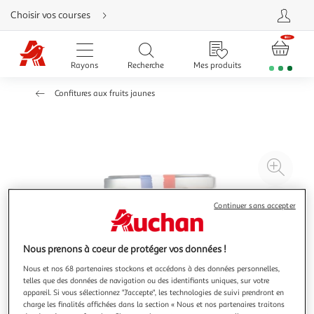
Aller
Choisir vos courses
directement
au
contenu
Aller
directement
Rayons
Recherche
Mes produits
à
la
recherche
Confitures aux fruits jaunes
Aller
directement
à
la
navigation
Aller
directement
à
Agr
la
rubrique
l'il
besoin
d'aide
à
Réd
Continuer sans accepter
20
l'il
à
Par
Nous prenons à coeur de protéger vos données !
100
le
%
pro
Nous et nos 68 partenaires stockons et accédons à des données personnelles,
telles que des données de navigation ou des identifiants uniques, sur votre
appareil. Si vous sélectionnez "J'accepte", les technologies de suivi prendront en
charge les finalités affichées dans la section « Nous et nos partenaires traitons