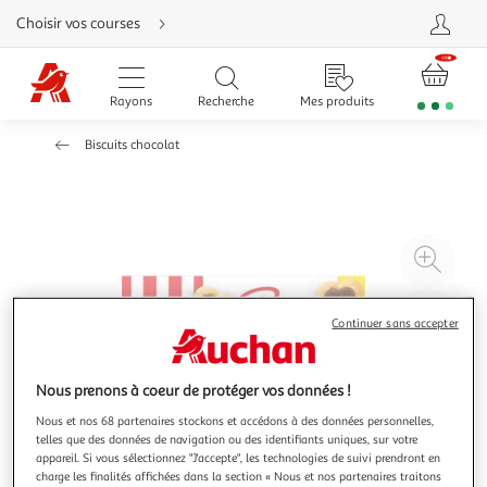
Aller
Choisir vos courses
directement
au
contenu
Aller
directement
Rayons
Recherche
Mes produits
à
la
recherche
Biscuits chocolat
Aller
directement
à
la
navigation
Aller
directement
à
Agr
la
rubrique
l'il
besoin
d'aide
à
Réd
Continuer sans accepter
20
l'il
à
Par
100
le
Nous prenons à coeur de protéger vos données !
%
pro
Nous et nos 68 partenaires stockons et accédons à des données personnelles,
telles que des données de navigation ou des identifiants uniques, sur votre
appareil. Si vous sélectionnez "J'accepte", les technologies de suivi prendront en
charge les finalités affichées dans la section « Nous et nos partenaires traitons