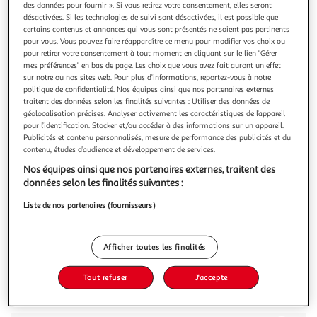
des données pour fournir ». Si vous retirez votre consentement, elles seront
désactivées. Si les technologies de suivi sont désactivées, il est possible que
certains contenus et annonces qui vous sont présentés ne soient pas pertinents
pour vous. Vous pouvez faire réapparaître ce menu pour modifier vos choix ou
pour retirer votre consentement à tout moment en cliquant sur le lien "Gérer
mes préférences" en bas de page. Les choix que vous avez fait auront un effet
5.0
(5)
sur notre ou nos sites web. Pour plus d’informations, reportez-vous à notre
LU
politique de confidentialité. Nos équipes ainsi que nos partenaires externes
traitent des données selon les finalités suivantes : Utiliser des données de
Petits cœurs biscuits feuilletés au chocolat
géolocalisation précises. Analyser activement les caractéristiques de l’appareil
Découvrez les Petits Cœurs de LU : de légers biscuits
pour l’identification. Stocker et/ou accéder à des informations sur un appareil.
feuilletés renfermant un savoureux cœur au chocolat. Leur
Publicités et contenu personnalisés, mesure de performance des publicités et du
forme de mini cœur, leur texture croustillante et leur
En savoir +
contenu, études d’audience et développement de services.
garniture chocolatée en font l'un des biscuits chocolat les
125g
Environ 28 biscuits
Nos équipes ainsi que nos partenaires externes, traitent des
plus gourmands et romantiques. Parfaits pour une pause
données selon les finalités suivantes :
sucrée, ils allien
Vous voulez connaître le prix de ce produit ?
Liste de nos partenaires (fournisseurs)
Afficher le prix
Afficher toutes les finalités
Tout refuser
J'accepte
Description