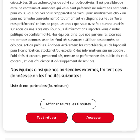
désactivées. Si les technologies de suivi sont désactivées, il est possible que
certains contenus et annonces qui vous sont présentés ne soient pas pertinents
pour vous. Vous pouvez faire réapparaître ce menu pour modifier vos choix ou
pour retirer votre consentement à tout moment en cliquant sur le lien "Gérer
mes préférences" en bas de page. Les choix que vous avez fait auront un effet
sur notre ou nos sites web. Pour plus d’informations, reportez-vous à notre
4.8
(12)
politique de confidentialité. Nos équipes ainsi que nos partenaires externes
LU
traitent des données selon les finalités suivantes : Utiliser des données de
géolocalisation précises. Analyser activement les caractéristiques de l’appareil
Biscuits véritable petit beurre pocket sachets fraîcheur
pour l’identification. Stocker et/ou accéder à des informations sur un appareil.
Découvrez le Véritable Petit Beurre de LU en format pocket :
Publicités et contenu personnalisés, mesure de performance des publicités et du
le biscuit français intemporel, pur beurre et à base de farine
contenu, études d’audience et développement de services.
de blé, à emporter partout. Reconnaissable entre mille, son
En savoir +
Nos équipes ainsi que nos partenaires externes, traitent des
design raconte une histoire : 4 oreilles pour les 4 saisons,
300g
12x3 biscuits
données selon les finalités suivantes :
24 points pour les 24 heures et 52 dents pour les 52 se
Vous voulez connaître le prix de ce produit ?
Liste de nos partenaires (fournisseurs)
Afficher le prix
Afficher toutes les finalités
Tout refuser
J'accepte
Description