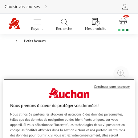
Aller
Choisir vos courses
directement
au
contenu
Aller
directement
Rayons
Recherche
Mes produits
à
la
recherche
Petits beurres
Aller
directement
à
la
navigation
Aller
directement
à
Agr
la
rubrique
l'il
besoin
d'aide
à
Réd
Continuer sans accepter
20
l'il
à
Par
Nous prenons à coeur de protéger vos données !
100
le
Nous et nos 68 partenaires stockons et accédons à des données personnelles,
%
pro
telles que des données de navigation ou des identifiants uniques, sur votre
appareil. Si vous sélectionnez "J'accepte", les technologies de suivi prendront en
charge les finalités affichées dans la section « Nous et nos partenaires traitons
des données pour fournir ». Si vous retirez votre consentement, elles seront