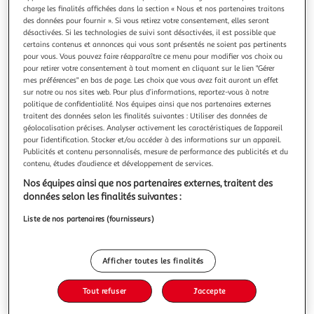
charge les finalités affichées dans la section « Nous et nos partenaires traitons
des données pour fournir ». Si vous retirez votre consentement, elles seront
désactivées. Si les technologies de suivi sont désactivées, il est possible que
certains contenus et annonces qui vous sont présentés ne soient pas pertinents
pour vous. Vous pouvez faire réapparaître ce menu pour modifier vos choix ou
pour retirer votre consentement à tout moment en cliquant sur le lien "Gérer
4.7
(3)
mes préférences" en bas de page. Les choix que vous avez fait auront un effet
LOUE
sur notre ou nos sites web. Pour plus d’informations, reportez-vous à notre
Cuisses de poulet fermier label rouge
politique de confidentialité. Nos équipes ainsi que nos partenaires externes
traitent des données selon les finalités suivantes : Utiliser des données de
De généreuses cuisses de poulet fermier de Loué Label
géolocalisation précises. Analyser activement les caractéristiques de l’appareil
Rouge. Des cuisses savoureuses qui reflètent le mode
pour l’identification. Stocker et/ou accéder à des informations sur un appareil.
d'élevage unique du poulet de Loué : élevé en liberté, nourri
En savoir +
Publicités et contenu personnalisés, mesure de performance des publicités et du
aux céréales locales. Elles se prêteront à de multiples
900g
3 pièces
contenu, études d’audience et développement de services.
recettes : en cocotte ou au four, marinées, juste rôties ou
Nos équipes ainsi que nos partenaires externes, traitent des
cuisinées à la
Vous voulez connaître le prix de ce produit ?
données selon les finalités suivantes :
Afficher le prix
Liste de nos partenaires (fournisseurs)
Afficher toutes les finalités
Tout refuser
J'accepte
Frais
Label Rouge