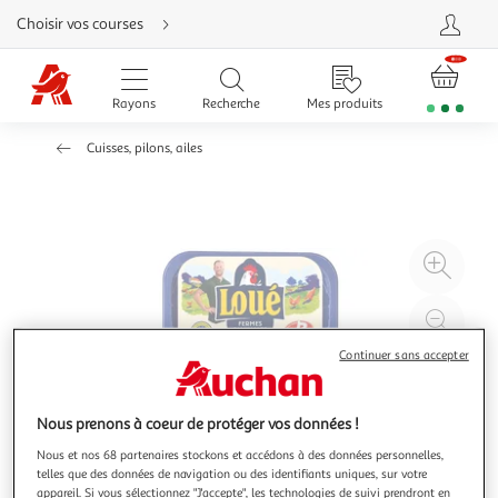
Aller
Choisir vos courses
directement
au
contenu
Aller
directement
Rayons
Recherche
Mes produits
à
la
recherche
Cuisses, pilons, ailes
Aller
directement
à
la
navigation
Aller
directement
à
Agr
la
rubrique
l'il
besoin
d'aide
à
Réd
20
l'il
Continuer sans accepter
à
Par
100
le
%
pro
Nous prenons à coeur de protéger vos données !
Nous et nos 68 partenaires stockons et accédons à des données personnelles,
telles que des données de navigation ou des identifiants uniques, sur votre
appareil. Si vous sélectionnez "J'accepte", les technologies de suivi prendront en