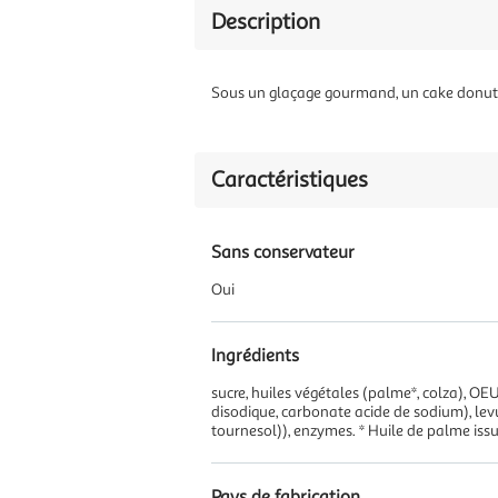
Description
Sous un glaçage gourmand, un cake donut a
Caractéristiques
Sans conservateur
Oui
Ingrédients
sucre, huiles végétales (palme*, colza), OE
disodique, carbonate acide de sodium), levu
tournesol)), enzymes. * Huile de palme issu
Pays de fabrication