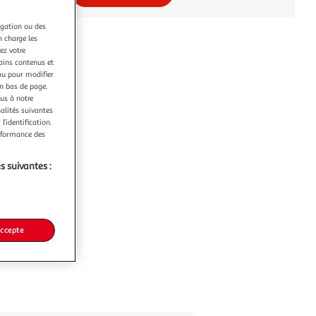
igation ou des
n charge les
ez votre
tains contenus et
nu pour modifier
en bas de page.
ous à notre
nalités suivantes
l’identification.
erformance des
s suivantes :
accepte