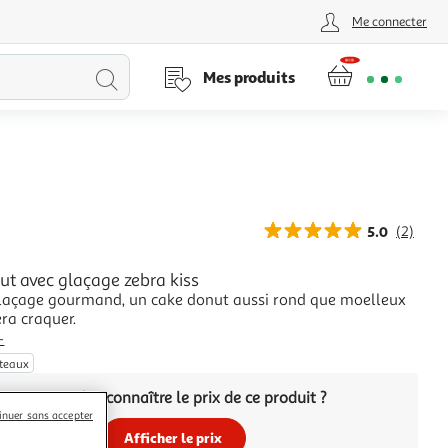
Me connecter
Lancer
Mes produits
la
recherche
5.0
(2)
ut avec glaçage zebra kiss
laçage gourmand, un cake donut aussi rond que moelleux
era craquer.
+
âteaux
Vous voulez connaître le prix de ce produit ?
inuer sans accepter
Afficher le prix