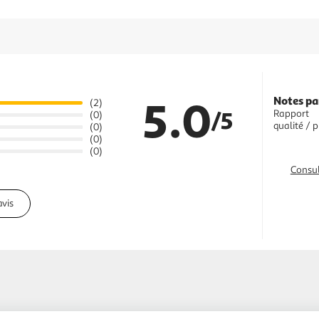
5.0
Notes pa
(2)
/5
Rapport
(0)
qualité / p
(0)
(0)
(0)
Consul
avis