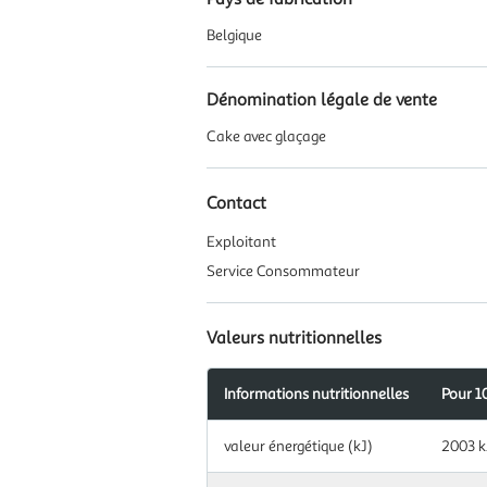
Belgique
Dénomination légale de vente
Cake avec glaçage
Contact
Exploitant
Service Consommateur
Valeurs nutritionnelles
Informations nutritionnelles
Pour 1
Information
valeur énergétique (kJ)
2003 k
nutritionnelles
pour
100.0