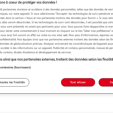
ns à coeur de protéger vos données !
8 partenaires stockons et accédons à des données personnelles, telles que des données de nav
niques, sur votre appareil. Si vous sélectionnez "J'accepte", les technologies de suivi prendront e
chées dans la section « Nous et nos partenaires traitons des données pour fournir ». Si vous retir
 elles seront désactivées. Si les technologies de suivi sont désactivées, il est possible que cer
vous sont présentés ne soient pas pertinents pour vous. Vous pouvez faire réapparaître ce me
pour retirer votre consentement à tout moment en cliquant sur le lien "Gérer mes préférences" 
 vous avez fait auront un effet sur notre ou nos sites web. Pour plus d’informations, reportez-v
confidentialité. Nos équipes ainsi que nos partenaires externes traitent des données selon les fi
 données de géolocalisation précises. Analyser activement les caractéristiques de l’appareil pour 
 accéder à des informations sur un appareil. Publicités et contenu personnalisés, mesure de p
 du contenu, études d’audience et développement de services.
s ainsi que nos partenaires externes, traitent des données selon les finalité
partenaires (fournisseurs)
toutes les finalités
Tout refuser
J'