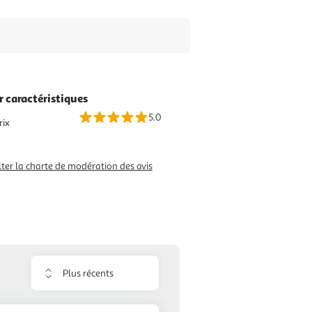
r caractéristiques
5.0
rix
ter la charte de modération des avis
Trier
les
avis