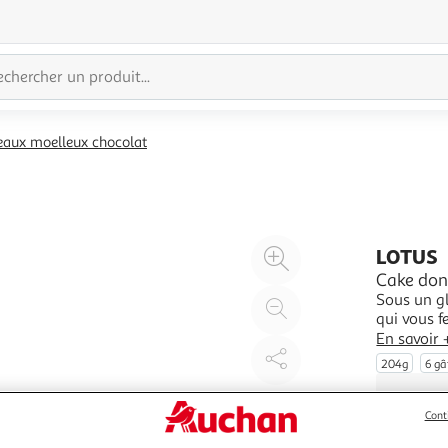
eaux moelleux chocolat
Agrandir
LOTUS
l'illustration
Cake don
Sous un g
à
Réduire
qui vous f
200%
l'illustration
En savoir 
à
Partager
204g
6 g
100
le
%
produit
Cont