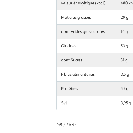
valeur énergétique (kcal)
480 kc
g|ml
Matières grasses
29 g
dont Acides gras saturés
14 g
Glucides
50 g
dont Sucres
31 g
Fibres alimentaires
0,6 g
Protéines
5,5 g
Sel
0,95 g
Réf / EAN :