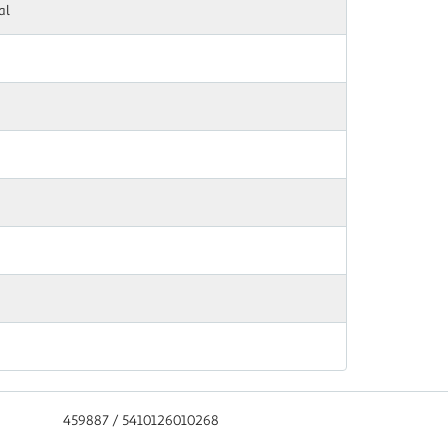
al
459887 / 5410126010268