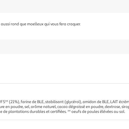
ussi rond que moelleux qui vous fera craquer.
UFS** (21%), farine de BLE, stabilisant (glycérol), amidon de BLE, LAIT écr
re en poudre, sel, arôme naturel, cacao dégraissé en poudre, dextrose, sirop
e de plantations durables et certifiées. ** oeufs de poules élévées au sol.