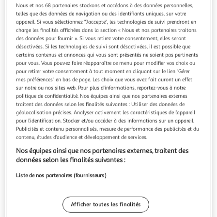
Illustration
Illustration
Nous et nos 68 partenaires stockons et accédons à des données personnelles,
précédente
suivante
telles que des données de navigation ou des identifiants uniques, sur votre
appareil. Si vous sélectionnez "J'accepte", les technologies de suivi prendront en
charge les finalités affichées dans la section « Nous et nos partenaires traitons
des données pour fournir ». Si vous retirez votre consentement, elles seront
LOTTO
désactivées. Si les technologies de suivi sont désactivées, il est possible que
certains contenus et annonces qui vous sont présentés ne soient pas pertinents
Baskets /Noir Garçon Lotto Ravenne
pour vous. Vous pouvez faire réapparaître ce menu pour modifier vos choix ou
Découvrez les baskets de la marque LOTTO !- Coloris :
pour retirer votre consentement à tout moment en cliquant sur le lien "Gérer
Kaki/Noir- Tige synthétique- Fermeture par scratch- Logo
mes préférences" en bas de page. Les choix que vous avez fait auront un effet
sur le flanc- Semelle synthétique
En savoir +
sur notre ou nos sites web. Pour plus d’informations, reportez-vous à notre
Vendu par
Espace sport
politique de confidentialité. Nos équipes ainsi que nos partenaires externes
traitent des données selon les finalités suivantes : Utiliser des données de
Couleur
géolocalisation précises. Analyser activement les caractéristiques de l’appareil
pour l’identification. Stocker et/ou accéder à des informations sur un appareil.
Kaki
Publicités et contenu personnalisés, mesure de performance des publicités et du
contenu, études d’audience et développement de services.
Taille
Nos équipes ainsi que nos partenaires externes, traitent des
+3
26
données selon les finalités suivantes :
Liste de nos partenaires (fournisseurs)
Livr. ou retrait dès 4/5 jours
A partir de 4,20€
Afficher toutes les finalités
Plus d'options