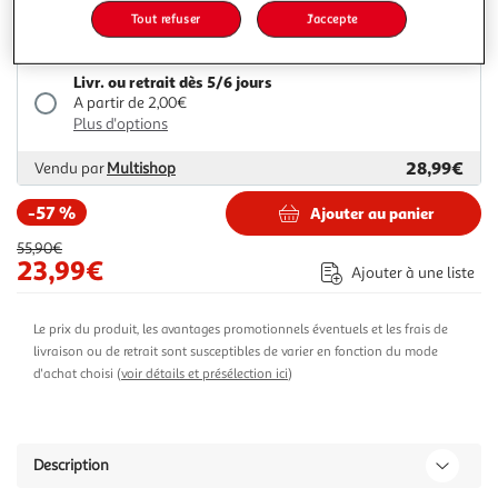
Tout refuser
J'accepte
23,99€
55,90€
Vendu par
Espace sport
Livr. ou retrait dès 5/6 jours
A partir de 2,00€
Plus d'options
28,99€
Vendu par
Multishop
-57 %
Ajouter au panier
55,90€
23,99€
Ajouter à une liste
Le prix du produit, les avantages promotionnels éventuels et les frais de
livraison ou de retrait sont susceptibles de varier en fonction du mode
d'achat choisi (
voir détails et présélection ici
)
Description