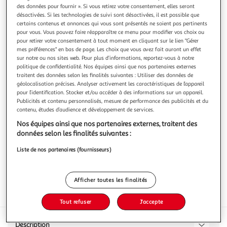
des données pour fournir ». Si vous retirez votre consentement, elles seront
désactivées. Si les technologies de suivi sont désactivées, il est possible que
certains contenus et annonces qui vous sont présentés ne soient pas pertinents
pour vous. Vous pouvez faire réapparaître ce menu pour modifier vos choix ou
pour retirer votre consentement à tout moment en cliquant sur le lien "Gérer
LOSFELD
mes préférences" en bas de page. Les choix que vous avez fait auront un effet
sur notre ou nos sites web. Pour plus d’informations, reportez-vous à notre
Gouda reine du Nord 1/2 vieux en tranche
politique de confidentialité. Nos équipes ainsi que nos partenaires externes
Tranchettes de fromage pour sandwich
traitent des données selon les finalités suivantes : Utiliser des données de
En savoir +
géolocalisation précises. Analyser activement les caractéristiques de l’appareil
pour l’identification. Stocker et/ou accéder à des informations sur un appareil.
200g
6 tranches
Publicités et contenu personnalisés, mesure de performance des publicités et du
contenu, études d’audience et développement de services.
Vous voulez connaître le prix de ce produit ?
Nos équipes ainsi que nos partenaires externes, traitent des
Afficher le prix
données selon les finalités suivantes :
Liste de nos partenaires (fournisseurs)
Afficher toutes les finalités
Frais
Tout refuser
J'accepte
Description