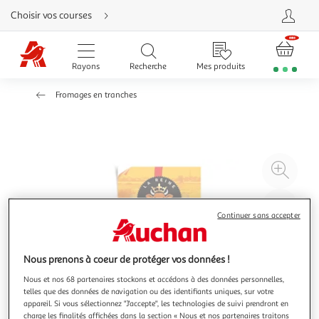
Aller
Choisir vos courses
directement
au
contenu
Aller
directement
Rayons
Recherche
Mes produits
à
la
recherche
Fromages en tranches
Aller
directement
à
la
navigation
Aller
directement
à
Agr
la
rubrique
l'il
besoin
d'aide
à
Réd
Continuer sans accepter
20
l'il
à
Par
100
le
Nous prenons à coeur de protéger vos données !
%
pro
Nous et nos 68 partenaires stockons et accédons à des données personnelles,
telles que des données de navigation ou des identifiants uniques, sur votre
appareil. Si vous sélectionnez "J'accepte", les technologies de suivi prendront en
charge les finalités affichées dans la section « Nous et nos partenaires traitons