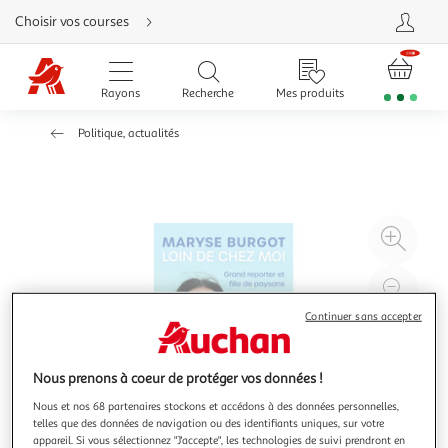
Aller
Choisir vos courses
directement
au
contenu
Aller
directement
Rayons
Recherche
Mes produits
à
la
recherche
Politique, actualités
Aller
directement
à
la
navigation
Aller
directement
à
Agr
la
rubrique
l'il
besoin
d'aide
à
Réd
20
l'il
Continuer sans accepter
à
Par
100
le
Nous prenons à coeur de protéger vos données !
%
pro
Nous et nos 68 partenaires stockons et accédons à des données personnelles,
telles que des données de navigation ou des identifiants uniques, sur votre
appareil. Si vous sélectionnez "J'accepte", les technologies de suivi prendront en