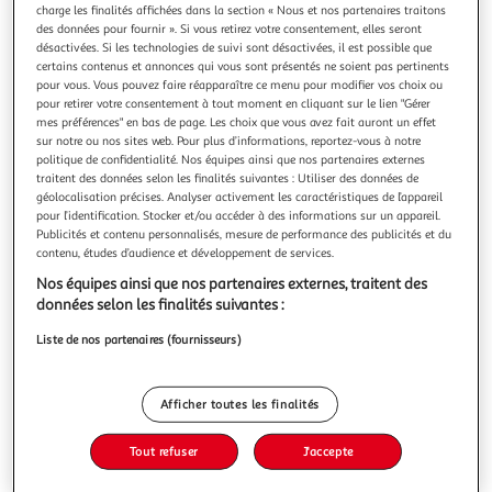
charge les finalités affichées dans la section « Nous et nos partenaires traitons
des données pour fournir ». Si vous retirez votre consentement, elles seront
désactivées. Si les technologies de suivi sont désactivées, il est possible que
certains contenus et annonces qui vous sont présentés ne soient pas pertinents
pour vous. Vous pouvez faire réapparaître ce menu pour modifier vos choix ou
pour retirer votre consentement à tout moment en cliquant sur le lien "Gérer
LOIN DE CHEZ MOI. GRAND REPORTER ET FILLE DE
mes préférences" en bas de page. Les choix que vous avez fait auront un effet
PAYSAN, Burgot Maryse
sur notre ou nos sites web. Pour plus d’informations, reportez-vous à notre
Sur une route du Donbass, nous venons d'essuyer un tir
politique de confidentialité. Nos équipes ainsi que nos partenaires externes
d'obus. C'est un miracle que nous soyons en vie. Nous
traitent des données selon les finalités suivantes : Utiliser des données de
roulons, pied au plancher, pour échapper à une nouvelle
En savoir +
géolocalisation précises. Analyser activement les caractéristiques de l’appareil
attaque. Mon téléphone sonne. Il est dans la poche de mon
pour l’identification. Stocker et/ou accéder à des informations sur un appareil.
Vous voulez connaître le prix de ce produit ?
Publicités et contenu personnalisés, mesure de performance des publicités et du
gilet pare-balles. Impossible de ne pas répondre. C'est l'un
contenu, études d’audience et développement de services.
de mes fils. Je
Afficher le prix
Nos équipes ainsi que nos partenaires externes, traitent des
données selon les finalités suivantes :
Liste de nos partenaires (fournisseurs)
Description
Afficher toutes les finalités
Caractéristiques
Tout refuser
J'accepte