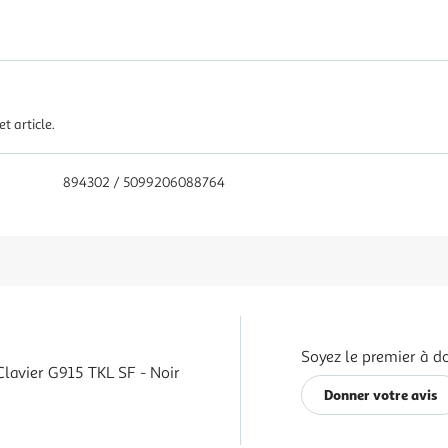
t article.
894302 / 5099206088764
Soyez le premier à do
Clavier G915 TKL SF - Noir
Donner votre avis