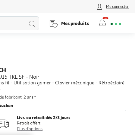
Me connecter
Lancer
Mes produits
la
recherche
CH
915 TKL SF - Noir
ns fil - Utilisation gamer - Clavier mécanique - Rétroéclairé
+
ie fabricant: 2 ans *
Auchan
Livr. ou retrait dès 2/3 jours
Retrait offert
Plus d'options