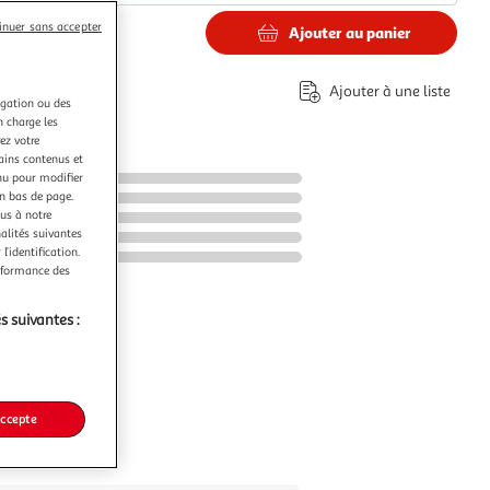
inuer sans accepter
Ajouter au panier
0€
éco-part.
Ajouter à une liste
igation ou des
n charge les
ez votre
tains contenus et
nu pour modifier
en bas de page.
ous à notre
nalités suivantes
l’identification.
erformance des
s suivantes :
accepte