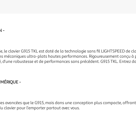
N -
rie, le clavier G915 TKL est doté de la technologie sans fil LIGHTSPEED de c
 mécaniques ultra-plats hautes performances. Rigoureusement conçu à pa
é, d'une robustesse et de performances sans précédent. G915 TKL. Entrez d
UMÉRIQUE -
es avancées que le G915, mais dans une conception plus compacte, offrant
du clavier pour l'emporter partout avec vous.