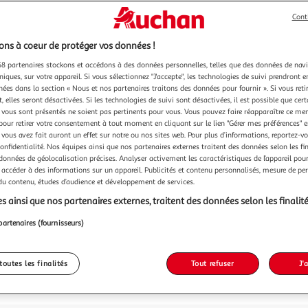
Cont
179,9
179,90€ / pce
ns à coeur de protéger vos données !
dont 0,24€ d'
8 partenaires stockons et accédons à des données personnelles, telles que des données de nav
niques, sur votre appareil. Si vous sélectionnez "J'accepte", les technologies de suivi prendront e
chées dans la section « Nous et nos partenaires traitons des données pour fournir ». Si vous retir
 elles seront désactivées. Si les technologies de suivi sont désactivées, il est possible que cer
vous sont présentés ne soient pas pertinents pour vous. Vous pouvez faire réapparaître ce me
pour retirer votre consentement à tout moment en cliquant sur le lien "Gérer mes préférences" 
 vous avez fait auront un effet sur notre ou nos sites web. Pour plus d’informations, reportez-v
confidentialité. Nos équipes ainsi que nos partenaires externes traitent des données selon les fi
 données de géolocalisation précises. Analyser activement les caractéristiques de l’appareil pour 
 accéder à des informations sur un appareil. Publicités et contenu personnalisés, mesure de p
 du contenu, études d’audience et développement de services.
s ainsi que nos partenaires externes, traitent des données selon les finalité
partenaires (fournisseurs)
toutes les finalités
Tout refuser
J'