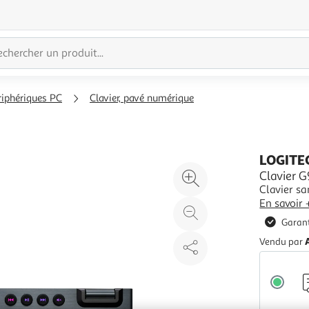
riphériques PC
Clavier, pavé numérique
LOGITE
Agrandir
Clavier G
Clavier sa
l'illustration
En savoir 
à
Réduire
Garant
200%
l'illustration
à
Partager
Vendu par
100
le
%
produit