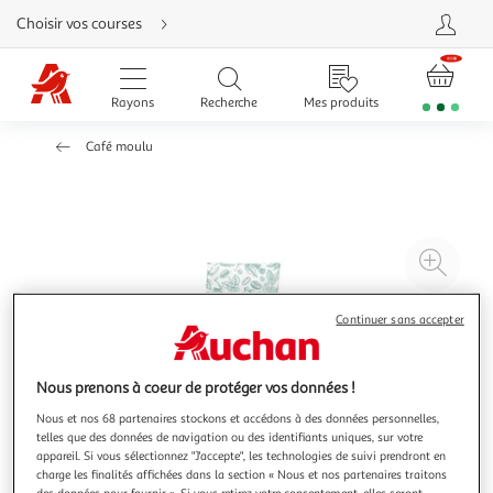
Aller
Choisir vos courses
directement
au
contenu
Aller
directement
Rayons
Recherche
Mes produits
à
la
recherche
Café moulu
Aller
directement
à
la
navigation
Aller
directement
à
Agr
la
rubrique
l'il
besoin
d'aide
à
Réd
Continuer sans accepter
20
l'il
à
Par
Nous prenons à coeur de protéger vos données !
100
le
%
pro
Nous et nos 68 partenaires stockons et accédons à des données personnelles,
telles que des données de navigation ou des identifiants uniques, sur votre
appareil. Si vous sélectionnez "J'accepte", les technologies de suivi prendront en
charge les finalités affichées dans la section « Nous et nos partenaires traitons
des données pour fournir ». Si vous retirez votre consentement, elles seront