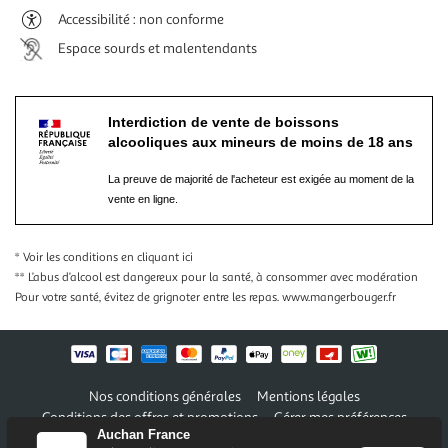
Accessibilité : non conforme
Espace sourds et malentendants
Interdiction de vente de boissons
alcooliques aux mineurs de moins de 18 ans
La preuve de majorité de l'acheteur est exigée au moment de la
vente en ligne.
* Voir les conditions
en cliquant ici
** L’abus d’alcool est dangereux pour la santé, à consommer avec modération
Pour votre santé, évitez de grignoter entre les repas.
www.mangerbouger.fr
Nos conditions générales
Mentions légales
Conditions des offres et promotions
Gérer mes préférences
Auchan France
Politique de confidentialité
Informations légales marketplace