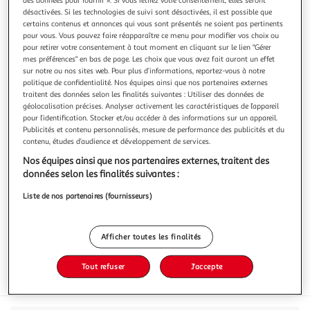
désactivées. Si les technologies de suivi sont désactivées, il est possible que
certains contenus et annonces qui vous sont présentés ne soient pas pertinents
pour vous. Vous pouvez faire réapparaître ce menu pour modifier vos choix ou
pour retirer votre consentement à tout moment en cliquant sur le lien "Gérer
mes préférences" en bas de page. Les choix que vous avez fait auront un effet
LOBODIS
sur notre ou nos sites web. Pour plus d’informations, reportez-vous à notre
Café moulu bio pur arabica doux intensité 6
politique de confidentialité. Nos équipes ainsi que nos partenaires externes
traitent des données selon les finalités suivantes : Utiliser des données de
Ce café est cultivé dans les Yungas, plus précisément dans
géolocalisation précises. Analyser activement les caractéristiques de l’appareil
la province de Caranavi. Les Yungas se situent sur les
pour l’identification. Stocker et/ou accéder à des informations sur un appareil.
contreforts des Andes, entre la forêt amazonienne et les
En savoir +
Publicités et contenu personnalisés, mesure de performance des publicités et du
steppes d'altitude de la cordillère. Le café bénéficie d'un
contenu, études d’audience et développement de services.
250g
climat chaud et humide.Notes aromatiques : noisettes et
Nos équipes ainsi que nos partenaires externes, traitent des
amandes grill
Vous voulez connaître le prix de ce produit ?
données selon les finalités suivantes :
Afficher le prix
Liste de nos partenaires (fournisseurs)
Afficher toutes les finalités
Tout refuser
J'accepte
Eurofeuille - Bio européen
AB Agriculture biologique