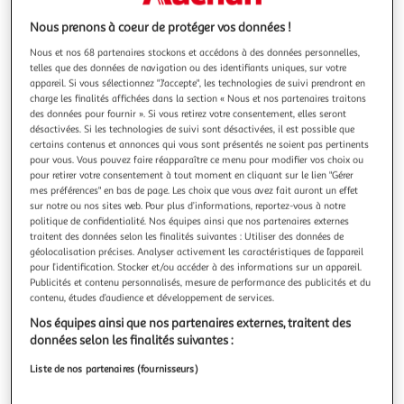
Illustration
Illustration
précédente
suivante
Nous prenons à coeur de protéger vos données !
Nous et nos 68 partenaires stockons et accédons à des données personnelles,
telles que des données de navigation ou des identifiants uniques, sur votre
appareil. Si vous sélectionnez "J'accepte", les technologies de suivi prendront en
LIVOO
charge les finalités affichées dans la section « Nous et nos partenaires traitons
Set 4 accessoires airfryer
des données pour fournir ». Si vous retirez votre consentement, elles seront
Caractéristiques générales Produit Kit Friteuse sans Huile
désactivées. Si les technologies de suivi sont désactivées, il est possible que
Particularité Set de 4 ustensiles de cuisine pour un usage
certains contenus et annonces qui vous sont présentés ne soient pas pertinents
pour vous. Vous pouvez faire réapparaître ce menu pour modifier vos choix ou
dédié à la réalisation de plats et desserts avec une friteuse
En savoir +
pour retirer votre consentement à tout moment en cliquant sur le lien "Gérer
sans huile. Les accessoires de cuissons tels que le moule
Vendu par
Boulanger
mes préférences" en bas de page. Les choix que vous avez fait auront un effet
rétractable et le set de 12 moules individuel sont
sur notre ou nos sites web. Pour plus d’informations, reportez-vous à notre
Livr. ou retrait dès 3/4 jours
politique de confidentialité. Nos équipes ainsi que nos partenaires externes
A partir de 2,99€
traitent des données selon les finalités suivantes : Utiliser des données de
Plus d'options
géolocalisation précises. Analyser activement les caractéristiques de l’appareil
pour l’identification. Stocker et/ou accéder à des informations sur un appareil.
Publicités et contenu personnalisés, mesure de performance des publicités et du
19,99€
Vendu par
Boulanger
contenu, études d’audience et développement de services.
Nos équipes ainsi que nos partenaires externes, traitent des
Livraison dès 5/6 jours
données selon les finalités suivantes :
4,99€
Plus d'options
Liste de nos partenaires (fournisseurs)
25,36€
Vendu par
Multishop