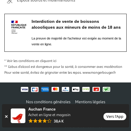
Espace sourds et malentendants
Interdiction de vente de boissons
alcooliques aux mineurs de moins de 18 ans
La preuve de majorité de l'acheteur est exigée au moment de la
vente en ligne.
* Voir les conditions
en cliquant ici
** L’abus d’alcool est dangereux pour la santé, à consommer avec modération
Pour votre santé, évitez de grignoter entre les repas.
www.mangerbouger.fr
Nos conditions générales
Mentions légales
Conditions des offres et promotions
Gérer mes préférences
Auchan France
Politique de confidentialité
Informations légales marketplace
Achat en ligne et magasin
Vers l'App
38,4 K
Auchan 2026 © Tous droits réservés