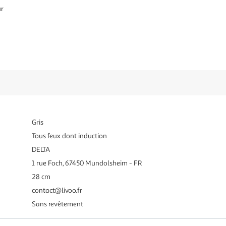
ur
Gris
Tous feux dont induction
DELTA
1 rue Foch, 67450 Mundolsheim - FR
28 cm
contact@livoo.fr
Sans revêtement