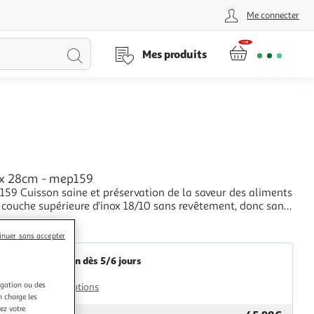
Me connecter
Lancer
Mes produits
la
recherche
ox 28cm - mep159
159 Cuisson saine et préservation de la saveur des aliments
 couche supérieure d'inox 18/10 sans revêtement, donc sans
s nocivesRépartition homogène de la chaleur dans toute la
+
ce à la couche d'aluminium intermédiaireCuisson sans accro
Multishop
inuer sans accepter
st de la goutte d
Livraison dès 5/6 jours
4,99€
igation ou des
Plus d'options
n charge les
ez votre