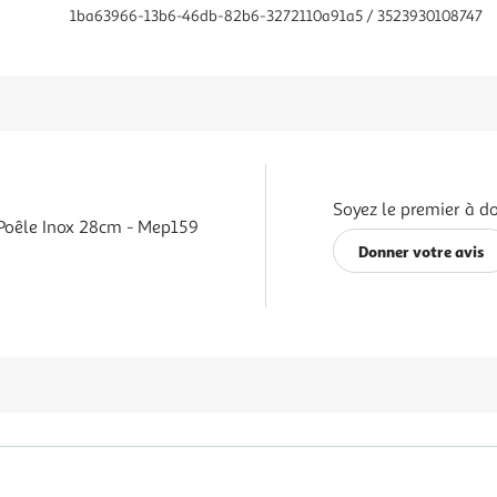
1ba63966-13b6-46db-82b6-3272110a91a5 / 3523930108747
Soyez le premier à do
Poêle Inox 28cm - Mep159
Donner votre avis