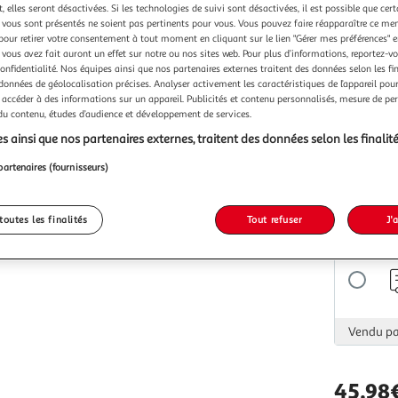
Vendu p
 elles seront désactivées. Si les technologies de suivi sont désactivées, il est possible que cer
vous sont présentés ne soient pas pertinents pour vous. Vous pouvez faire réapparaître ce me
pour retirer votre consentement à tout moment en cliquant sur le lien "Gérer mes préférences" 
 vous avez fait auront un effet sur notre ou nos sites web. Pour plus d’informations, reportez-v
confidentialité. Nos équipes ainsi que nos partenaires externes traitent des données selon les fi
 données de géolocalisation précises. Analyser activement les caractéristiques de l’appareil pour 
 accéder à des informations sur un appareil. Publicités et contenu personnalisés, mesure de p
Vendu p
 du contenu, études d’audience et développement de services.
s ainsi que nos partenaires externes, traitent des données selon les finalité
partenaires (fournisseurs)
toutes les finalités
Tout refuser
J'
Vendu p
Vendu p
45,98