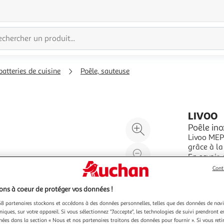
batteries de cuisine
Poêle, sauteuse
LIVOO
Agrandir
Poêle in
Livoo MEP
l'illustration
grâce à la
à
Réduire
particule
En savoir 
200%
l'illustration
poêle grâ
Vendu par
Cont
avec le te
à
Partager
100
le
ns à coeur de protéger vos données !
%
produit
8 partenaires stockons et accédons à des données personnelles, telles que des données de nav
niques, sur votre appareil. Si vous sélectionnez "J'accepte", les technologies de suivi prendront e
chées dans la section « Nous et nos partenaires traitons des données pour fournir ». Si vous retir