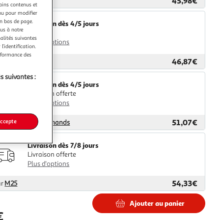
45,98€
ar
Multishop
tains contenus et
nu pour modifier
en bas de page.
Livraison dès 4/5 jours
ous à notre
4,99€
nalités suivantes
Plus d'options
l’identification.
erformance des
46,87€
ar
2KINGS
s suivantes :
Livraison dès 4/5 jours
Livraison offerte
Plus d'options
51,07€
accepte
ar
Nouveaux Marchands
Livraison dès 7/8 jours
Livraison offerte
Plus d'options
54,33€
ar
M25
Ajouter au panier
€