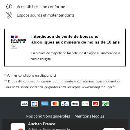
Accessibilité : non conforme
Espace sourds et malentendants
Interdiction de vente de boissons
alcooliques aux mineurs de moins de 18 ans
La preuve de majorité de l'acheteur est exigée au moment de la
vente en ligne.
* Voir les conditions
en cliquant ici
** L’abus d’alcool est dangereux pour la santé, à consommer avec modération
Pour votre santé, évitez de grignoter entre les repas.
www.mangerbouger.fr
Nos conditions générales
Mentions légales
Conditions des offres et promotions
Gérer mes préférences
Auchan France
Politique de confidentialité
Informations légales marketplace
Achat en ligne et magasin