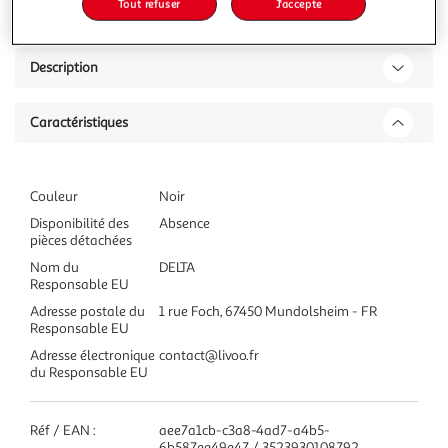
Tout refuser
J'accepte
Description
Caractéristiques
Couleur
Noir
Disponibilité des
Absence
pièces détachées
Nom du
DELTA
Responsable EU
Adresse postale du
1 rue Foch, 67450 Mundolsheim - FR
Responsable EU
Adresse électronique
contact@livoo.fr
du Responsable EU
Réf / EAN :
aee7a1cb-c3a8-4ad7-a4b5-
6b587ee49e47 / 3523930108792