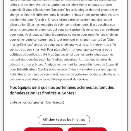
Illustration
Illustration
telles que des données de navigation ou des identifiants uniques, sur votre
précédente
suivante
appareil. Si vous sélectionnez "J'accepte", les technologies de suivi prendront en
charge les finalités affichées dans la section « Nous et nos partenaires traitons
des données pour fournir ». Si vous retirez votre consentement, elles seront
Livraison offerte
désactivées. Si les technologies de suivi sont désactivées, il est possible que
certains contenus et annonces qui vous sont présentés ne soient pas pertinents
LIVOO
pour vous. Vous pouvez faire réapparaître ce menu pour modifier vos choix ou
pour retirer votre consentement à tout moment en cliquant sur le lien "Gérer
Four à pizza et tarte flambée 94 cm - doc331
mes préférences" en bas de page. Les choix que vous avez fait auront un effet
Livoo DOC331 Four à pizza et tarte flambée DOC331 de
sur notre ou nos sites web. Pour plus d’informations, reportez-vous à notre
Livoo.Pour d'excellentes pizzas ou tartes flambées cuites au
politique de confidentialité. Nos équipes ainsi que nos partenaires externes
feu de bois, grâce à la compatibilité avec charbon et bois et
En savoir +
traitent des données selon les finalités suivantes : Utiliser des données de
à la pierre réfractaire.Équipé d'un thermomètre intégré,
géolocalisation précises. Analyser activement les caractéristiques de l’appareil
Vendu par
Nouveaux Marchands
pour l’identification. Stocker et/ou accéder à des informations sur un appareil.
d'une cheminée d'évacuation de l'air et d'un clapet
Publicités et contenu personnalisés, mesure de performance des publicités et du
d'aération pour
Livraison dès 4/5 jours
contenu, études d’audience et développement de services.
Livraison offerte
Nos équipes ainsi que nos partenaires externes, traitent des
Plus d'options
données selon les finalités suivantes :
235,61€
Vendu par
Nouveaux Marchands
Liste de nos partenaires (fournisseurs)
Ajouter au panier
235,61€
Afficher toutes les finalités
dont 0,30€ d'éco-part.
Ajouter à une liste