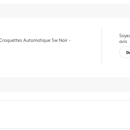
Soyez
 Croquettes Automatique 5w Noir -
avis
D