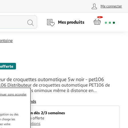
Me connecter
Lancer
Mes produits
la
fontaine
recherche
 offerte
eur de croquettes automatique 5w noir - pet106
106 Distributeur de croquettes automatique PET106 de
al pour nourrir les animaux même à distance en
inuer sans accepter
t jusqu'à 10 repas par jour, avec possibilité de diffuser un
+
ocal lors de chaque distribution.Programmable via
Nouveaux Marchands
e grâce à l'application Tuya compatible iOS
Livraison dès 2/3 semaines
igation ou des
Livraison offerte
n charge les
Plus d'options
ez votre