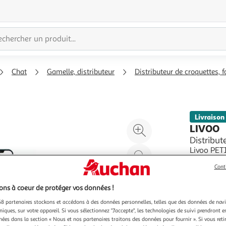
Chat
Gamelle, distributeur
Distributeur de croquettes, 
Livraison
Agrandir
LIVOO
l'illustration
Distribut
Livoo PET
à
Réduire
Livoo.Idé
200%
l'illustration
Cont
programman
En savoir 
à
Partager
message v
Vendu par
smartphon
ns à coeur de protéger vos données !
100
le
%
produit
8 partenaires stockons et accédons à des données personnelles, telles que des données de nav
niques, sur votre appareil. Si vous sélectionnez "J'accepte", les technologies de suivi prendront e
chées dans la section « Nous et nos partenaires traitons des données pour fournir ». Si vous retir