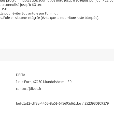
tés programmables avec journal de bord jusqu'à 10 repas par jour / 12 port
 personnalisé jusqu'à 60 sec.
u USB.
le pour éviter l'ouverture par l'animal.
, Pale en silicone intégrée (évite que la nourriture reste bloquée).
DELTA
1 rue Foch, 67450 Mundolsheim - FR
contact@livoo.fr
bafa1e12-d78e-4455-8a51-675695d61cba / 3523930109379