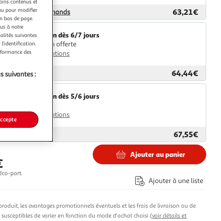
tains contenus et
nu pour modifier
63,21€
ar
Nouveaux Marchands
en bas de page.
ous à notre
Livraison dès 6/7 jours
nalités suivantes
Livraison offerte
l’identification.
erformance des
Plus d'options
64,44€
ar
GpasPlus
s suivantes :
Livraison dès 5/6 jours
4,99€
Plus d'options
accepte
67,55€
ar
Multishop
Ajouter au panier
€
éco-part.
Ajouter à une liste
produit, les avantages promotionnels éventuels et les frais de livraison ou de
t susceptibles de varier en fonction du mode d'achat choisi (
voir détails et