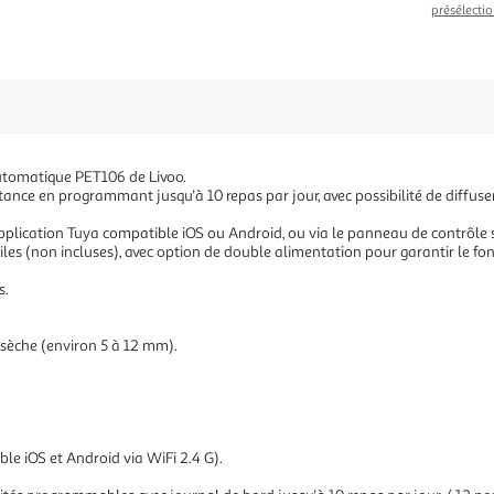
présélectio
utomatique PET106 de Livoo.
ance en programmant jusqu'à 10 repas par jour, avec possibilité de diffus
ication Tuya compatible iOS ou Android, ou via le panneau de contrôle situ
piles (non incluses), avec option de double alimentation pour garantir le
s.
 sèche (environ 5 à 12 mm).
le iOS et Android via WiFi 2.4 G).