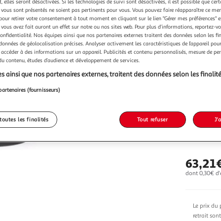
 elles seront désactivées. Si les technologies de suivi sont désactivées, il est possible que cer
vous sont présentés ne soient pas pertinents pour vous. Vous pouvez faire réapparaître ce me
Vendu p
pour retirer votre consentement à tout moment en cliquant sur le lien "Gérer mes préférences" 
 vous avez fait auront un effet sur notre ou nos sites web. Pour plus d’informations, reportez-v
confidentialité. Nos équipes ainsi que nos partenaires externes traitent des données selon les fi
 données de géolocalisation précises. Analyser activement les caractéristiques de l’appareil pour 
 accéder à des informations sur un appareil. Publicités et contenu personnalisés, mesure de p
 du contenu, études d’audience et développement de services.
Vendu p
s ainsi que nos partenaires externes, traitent des données selon les finalité
partenaires (fournisseurs)
toutes les finalités
Tout refuser
J'
Vendu p
63,21
dont 0,30€ d'
Le prix du 
retrait son