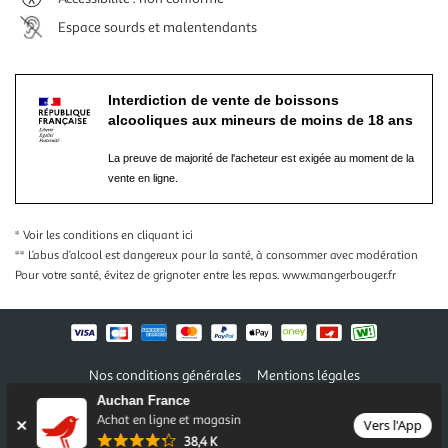
Espace sourds et malentendants
Interdiction de vente de boissons
alcooliques aux mineurs de moins de 18 ans
La preuve de majorité de l'acheteur est exigée au moment de la
vente en ligne.
* Voir les conditions
en cliquant ici
** L’abus d’alcool est dangereux pour la santé, à consommer avec modération
Pour votre santé, évitez de grignoter entre les repas.
www.mangerbouger.fr
Nos conditions générales
Mentions légales
Conditions des offres et promotions
Gérer mes préférences
Auchan France
Politique de confidentialité
Informations légales marketplace
Achat en ligne et magasin
Vers l'App
38,4 K