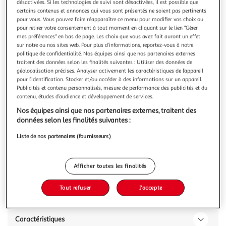
désactivées. Si les technologies de suivi sont désactivées, il est possible que
certains contenus et annonces qui vous sont présentés ne soient pas pertinents
pour vous. Vous pouvez faire réapparaître ce menu pour modifier vos choix ou
pour retirer votre consentement à tout moment en cliquant sur le lien "Gérer
mes préférences" en bas de page. Les choix que vous avez fait auront un effet
sur notre ou nos sites web. Pour plus d’informations, reportez-vous à notre
LIV HAPPY FOOD
politique de confidentialité. Nos équipes ainsi que nos partenaires externes
Konjac spaghetti Happy creamy épinards
traitent des données selon les finalités suivantes : Utiliser des données de
Un plat veggie gourmand, ultra light et riche en protéine
géolocalisation précises. Analyser activement les caractéristiques de l’appareil
pour l’identification. Stocker et/ou accéder à des informations sur un appareil.
Les spaghetti de konjac LÏV aux épinards, tomate, et ricotta
Publicités et contenu personnalisés, mesure de performance des publicités et du
fabriqués en France, c'est le combo parfait pour un plat
En savoir +
contenu, études d’audience et développement de services.
cuisiné nouvelle génération comme si vous l’aviez fait à la
300g
1 portion
maison Une liste d'ingrédients courte et sans blabla. 300
Nos équipes ainsi que nos partenaires externes, traitent des
gramme
données selon les finalités suivantes :
Vous voulez connaître le prix de ce produit ?
Liste de nos partenaires (fournisseurs)
Afficher le prix
Afficher toutes les finalités
Tout refuser
J'accepte
Description
Caractéristiques