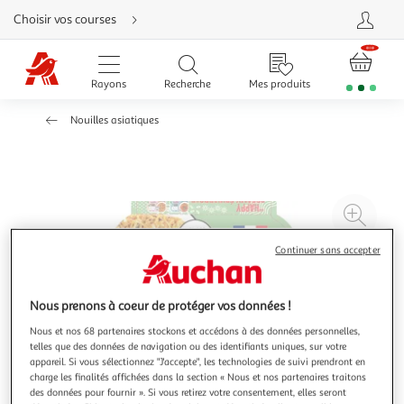
Aller
Choisir vos courses
directement
au
contenu
Aller
directement
Rayons
Recherche
Mes produits
à
la
recherche
Nouilles asiatiques
Aller
directement
à
la
navigation
Aller
directement
à
Agr
la
rubrique
l'il
besoin
d'aide
Continuer sans accepter
à
Réd
20
l'il
à
Par
Nous prenons à coeur de protéger vos données !
100
le
Nous et nos 68 partenaires stockons et accédons à des données personnelles,
%
pro
telles que des données de navigation ou des identifiants uniques, sur votre
appareil. Si vous sélectionnez "J'accepte", les technologies de suivi prendront en
charge les finalités affichées dans la section « Nous et nos partenaires traitons
des données pour fournir ». Si vous retirez votre consentement, elles seront