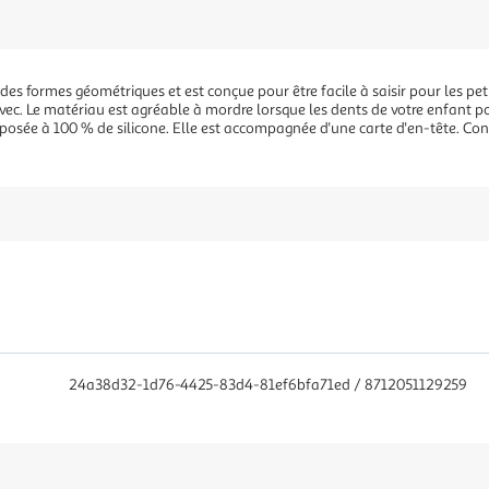
 des formes géométriques et est conçue pour être facile à saisir pour les pet
vec. Le matériau est agréable à mordre lorsque les dents de votre enfant p
posée à 100 % de silicone. Elle est accompagnée d'une carte d'en-tête. Con
24a38d32-1d76-4425-83d4-81ef6bfa71ed / 8712051129259