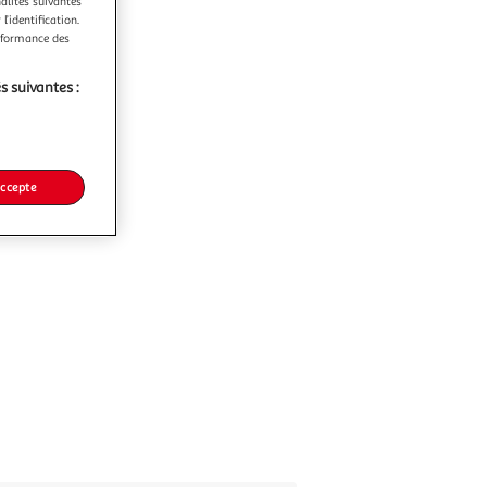
nalités suivantes
l’identification.
erformance des
s suivantes :
accepte