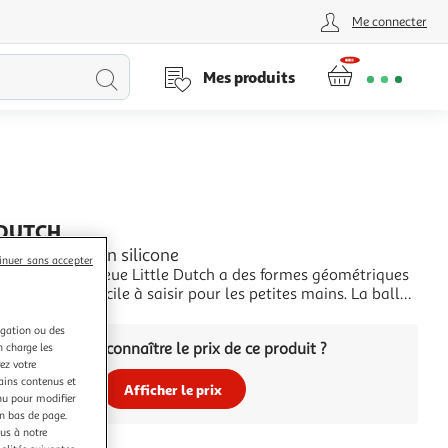
Me connecter
Lancer
Mes produits
la
recherche
 DUTCH
sorielle Bleu en silicone
inuer sans accepter
e sensorielle bleue Little Dutch a des formes géométriques
çue pour être facile à saisir pour les petites mains. La balle
le et légère, idéale pour que votre enfant puisse jouer avec.
+
u est agréable à mordre lorsque les dents de votre enfant
igation ou des
Vous voulez connaître le prix de ce produit ?
n charge les
La balle
ez votre
tains contenus et
Afficher le prix
nu pour modifier
en bas de page.
ous à notre