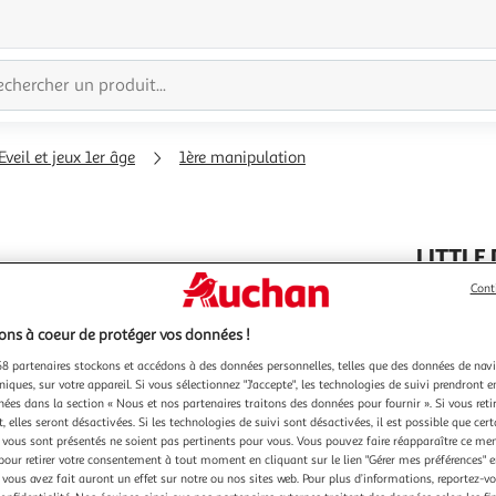
Eveil et jeux 1er âge
1ère manipulation
LITTLE
Agrandir
Balle sen
Cont
Cette ball
l'illustration
et est con
à
Réduire
ns à coeur de protéger vos données !
est agréab
En savoir 
200%
l'illustration
Le matéria
8 partenaires stockons et accédons à des données personnelles, telles que des données de nav
niques, sur votre appareil. Si vous sélectionnez "J'accepte", les technologies de suivi prendront e
poussent. 
à
Partager
chées dans la section « Nous et nos partenaires traitons des données pour fournir ». Si vous retir
100
le
 elles seront désactivées. Si les technologies de suivi sont désactivées, il est possible que cer
vous sont présentés ne soient pas pertinents pour vous. Vous pouvez faire réapparaître ce me
%
produit
pour retirer votre consentement à tout moment en cliquant sur le lien "Gérer mes préférences" 
 vous avez fait auront un effet sur notre ou nos sites web. Pour plus d’informations, reportez-v