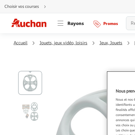
Aller
Choisir vos courses
directement
au
contenu
Aller
Rayons
Promos
directement
à
la
recherche
Aller
Accueil
Jouets, jeux vidéo, loisirs
Jeux, Jouets
directement
à
la
navigation
Aller
directement
à
la
rubrique
besoin
d'aide
Nous preno
Nous et nos 6
identifiants u
finalités affi
consentement,
annonces qui 
vos choix ou 
Les choix que