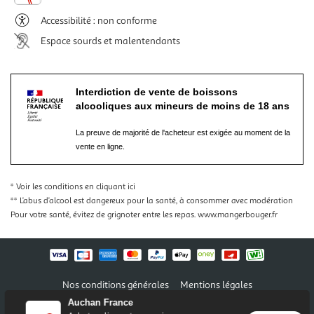
Accessibilité : non conforme
Espace sourds et malentendants
Interdiction de vente de boissons
alcooliques aux mineurs de moins de 18 ans
La preuve de majorité de l'acheteur est exigée au moment de la
vente en ligne.
* Voir les conditions
en cliquant ici
** L’abus d’alcool est dangereux pour la santé, à consommer avec modération
Pour votre santé, évitez de grignoter entre les repas.
www.mangerbouger.fr
Nos conditions générales
Mentions légales
Conditions des offres et promotions
Gérer mes préférences
Auchan France