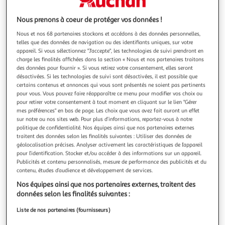
Illustration
Illustration
précédente
suivante
Nous prenons à coeur de protéger vos données !
Nous et nos 68 partenaires stockons et accédons à des données personnelles,
telles que des données de navigation ou des identifiants uniques, sur votre
LISCIANI GIOCHI
appareil. Si vous sélectionnez "J'accepte", les technologies de suivi prendront en
charge les finalités affichées dans la section « Nous et nos partenaires traitons
Stylo ergonomique - Montessori Pen Super Ecole
des données pour fournir ». Si vous retirez votre consentement, elles seront
d'écriture - LISCIANI
désactivées. Si les technologies de suivi sont désactivées, il est possible que
Une mauvaise prise en main du stylo entraine une fatigue .
certains contenus et annonces qui vous sont présentés ne soient pas pertinents
Lisciani a donc mis au point avec des experts de
pour vous. Vous pouvez faire réapparaître ce menu pour modifier vos choix ou
l'ergonomie ce stylo spécial pour droitier et gaucher. Pas
En savoir +
pour retirer votre consentement à tout moment en cliquant sur le lien "Gérer
d'erreur possible, le stylo sera toujours correctement
mes préférences" en bas de page. Les choix que vous avez fait auront un effet
Vendu par
2KINGS
sur notre ou nos sites web. Pour plus d’informations, reportez-vous à notre
positionné dans la petite main des enfants. Coffert qui
politique de confidentialité. Nos équipes ainsi que nos partenaires externes
accompagne l'enfant da
Livraison dès 4/5 jours
traitent des données selon les finalités suivantes : Utiliser des données de
4,99€
géolocalisation précises. Analyser activement les caractéristiques de l’appareil
Plus d'options
pour l’identification. Stocker et/ou accéder à des informations sur un appareil.
Publicités et contenu personnalisés, mesure de performance des publicités et du
25,45€
Vendu par
2KINGS
contenu, études d’audience et développement de services.
Nos équipes ainsi que nos partenaires externes, traitent des
Livraison dès 5/6 jours
données selon les finalités suivantes :
4,99€
Liste de nos partenaires (fournisseurs)
Plus d'options