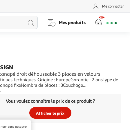
Me connecter
Lancer
Mes produits
la
recherche
ESIGN
canapé droit déhoussable 3 places en velours
tiques techniques :Origine : EuropeGarantie : 2 ansType de
Canapé fixeNombre de places : 3Couchage
oussable : OuiCoussins déhoussables : OuiEquipement : 2
+
écoratifsMatière de la structure : Bois massif et panneaux
Vous voulez connaître le prix de ce produit ?
lesMatière du canapé : VeloursDétail d
Afficher le prix
inuer sans accepter