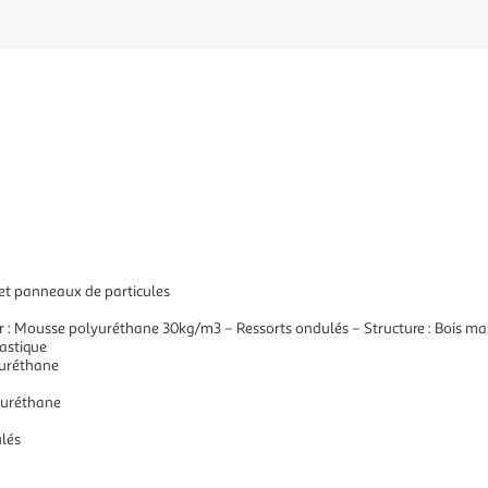
f et panneaux de particules
sier : Mousse polyuréthane 30kg/m3 – Ressorts ondulés – Structure : Bois m
lastique
yuréthane
yuréthane
ulés