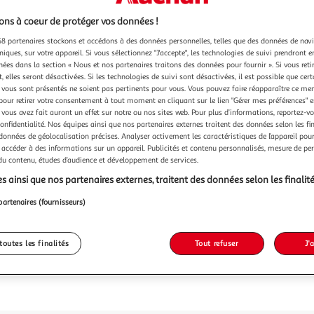
ns à coeur de protéger vos données !
8 partenaires stockons et accédons à des données personnelles, telles que des données de nav
niques, sur votre appareil. Si vous sélectionnez "J'accepte", les technologies de suivi prendront e
chées dans la section « Nous et nos partenaires traitons des données pour fournir ». Si vous retir
 elles seront désactivées. Si les technologies de suivi sont désactivées, il est possible que cer
vous sont présentés ne soient pas pertinents pour vous. Vous pouvez faire réapparaître ce me
pour retirer votre consentement à tout moment en cliquant sur le lien "Gérer mes préférences" 
 vous avez fait auront un effet sur notre ou nos sites web. Pour plus d’informations, reportez-v
confidentialité. Nos équipes ainsi que nos partenaires externes traitent des données selon les fi
 données de géolocalisation précises. Analyser activement les caractéristiques de l’appareil pour 
 accéder à des informations sur un appareil. Publicités et contenu personnalisés, mesure de p
 du contenu, études d’audience et développement de services.
s ainsi que nos partenaires externes, traitent des données selon les finalité
partenaires (fournisseurs)
toutes les finalités
Tout refuser
J'