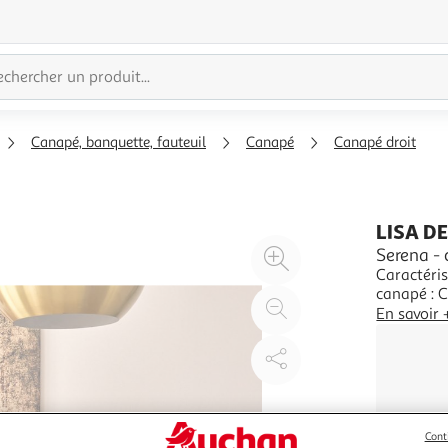
Canapé, banquette, fauteuil
Canapé
Canapé droit
LISA D
Agrandir
Serena - 
Caractéris
l'illustration
canapé : 
à
Réduire
: SansDéh
En savoir 
200%
l'illustration
coussins d
de particu
à
Partager
100
le
%
produit
Cont