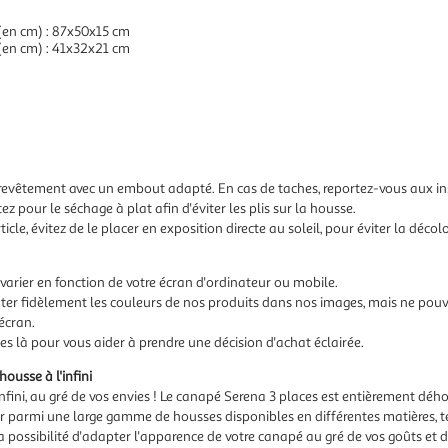
(en cm) : 87x50x15 cm
(en cm) : 41x32x21 cm
revêtement avec un embout adapté. En cas de taches, reportez-vous aux inst
ez pour le séchage à plat afin d'éviter les plis sur la housse.
ticle, évitez de le placer en exposition directe au soleil, pour éviter la décol
varier en fonction de votre écran d'ordinateur ou mobile.
er fidèlement les couleurs de nos produits dans nos images, mais ne pouvo
écran.
s là pour vous aider à prendre une décision d'achat éclairée.
usse à l'infini
'infini, au gré de vos envies ! Le canapé Serena 3 places est entièrement dé
ir parmi une large gamme de housses disponibles en différentes matières, tel
 possibilité d'adapter l'apparence de votre canapé au gré de vos goûts et 