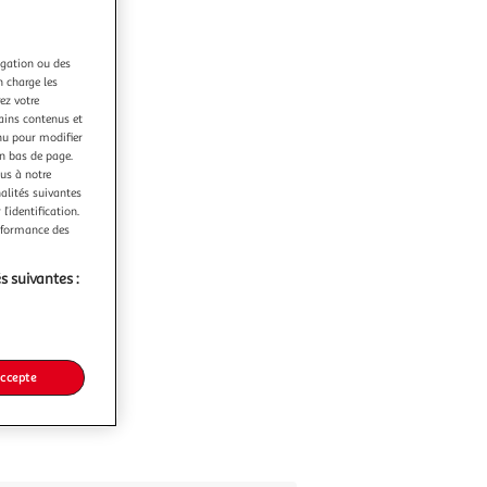
igation ou des
n charge les
ez votre
tains contenus et
nu pour modifier
en bas de page.
ous à notre
nalités suivantes
l’identification.
erformance des
s suivantes :
accepte