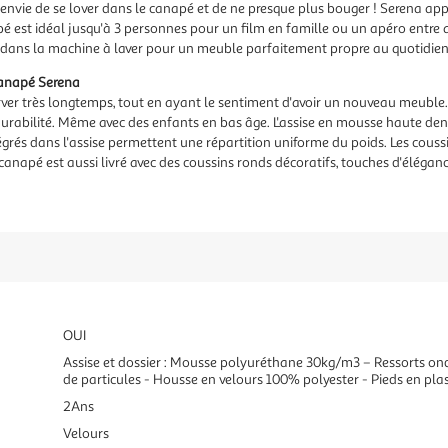
e envie de se lover dans le canapé et de ne presque plus bouger ! Serena ap
pé est idéal jusqu'à 3 personnes pour un film en famille ou un apéro entre
es dans la machine à laver pour un meuble parfaitement propre au quotidien
canapé Serena
er très longtemps, tout en ayant le sentiment d'avoir un nouveau meuble. 
urabilité. Même avec des enfants en bas âge. L'assise en mousse haute den
égrés dans l'assise permettent une répartition uniforme du poids. Les cous
 canapé est aussi livré avec des coussins ronds décoratifs, touches d'éléga
OUI
Assise et dossier : Mousse polyuréthane 30kg/m3 – Ressorts ond
de particules - Housse en velours 100% polyester - Pieds en pla
2Ans
Velours