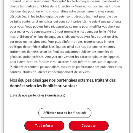
Illustration
Illustration
appareil. Si vous sélectionnez "J'accepte", les technologies de suivi prendront en
charge les finalités affichées dans la section « Nous et nos partenaires traitons
précédente
suivante
des données pour fournir ». Si vous retirez votre consentement, elles seront
désactivées. Si les technologies de suivi sont désactivées, il est possible que
certains contenus et annonces qui vous sont présentés ne soient pas pertinents
pour vous. Vous pouvez faire réapparaître ce menu pour modifier vos choix ou
LISA DESIGN
pour retirer votre consentement à tout moment en cliquant sur le lien "Gérer
Ray - canapé panoramique en u 7 places en tissu
mes préférences" en bas de page. Les choix que vous avez fait auront un effet
sur notre ou nos sites web. Pour plus d’informations, reportez-vous à notre
texturé
politique de confidentialité. Nos équipes ainsi que nos partenaires externes
Caractéristiques techniques :Origine : EuropeGarantie : 2
traitent des données selon les finalités suivantes : Utiliser des données de
ansType de canapé : Canapé panoramiqueType d'angle
géolocalisation précises. Analyser activement les caractéristiques de l’appareil
: Panoramique UPosition de l'angle : En UNombre de places
En savoir +
pour l’identification. Stocker et/ou accéder à des informations sur un appareil.
: 7Equipement : Coussins décoratifs inclusMatière de l'assise
Vendu par
Bestmobilier
Publicités et contenu personnalisés, mesure de performance des publicités et du
: Tissu texturéMatière de la structure : Bois massif et
contenu, études d’audience et développement de services.
Couleur
aggloméréDétail
+7
Nos équipes ainsi que nos partenaires externes, traitent des
Beige
données selon les finalités suivantes :
Liste de nos partenaires (fournisseurs)
Taille
Taille unique
Afficher toutes les finalités
Livraison dès 1/2 semaines
Tout refuser
J'accepte
99,99€