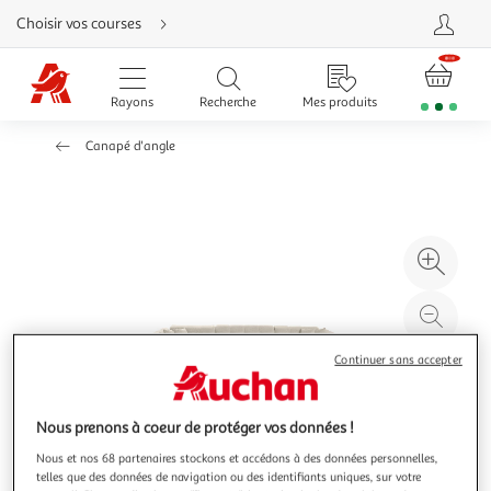
Aller
Choisir vos courses
directement
au
contenu
Aller
directement
Rayons
Recherche
Mes produits
à
la
recherche
Canapé d'angle
Aller
directement
à
la
navigation
Aller
directement
à
Agr
la
rubrique
l'il
besoin
d'aide
à
Réd
20
l'il
Continuer sans accepter
à
Par
100
le
%
pro
Nous prenons à coeur de protéger vos données !
Nous et nos 68 partenaires stockons et accédons à des données personnelles,
telles que des données de navigation ou des identifiants uniques, sur votre