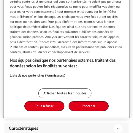
Illustration
Illustration
certains contenus et annonces qui vous sont présentés ne soient pas pertinents
pour vous. Vous pouvez faire réapparaître ce menu pour modifier vos choix ou
précédente
suivante
pour retirer votre consentement à tout moment en cliquant sur le lien "Gérer
mes préférences" en bas de page. Les choix que vous avez fait auront un effet
sur notre ou nos sites web. Pour plus d’informations, reportez-vous à notre
politique de confidentialité. Nos équipes ainsi que nos partenaires externes
LISA DESIGN
traitent des données selon les finalités suivantes : Utiliser des données de
Onyx - canapé panoramique d'angle gauche - 7
géolocalisation précises. Analyser activement les caractéristiques de l’appareil
places - en tissu mailles 3d
pour l’identification. Stocker et/ou accéder à des informations sur un appareil.
Publicités et contenu personnalisés, mesure de performance des publicités et du
Caractéristiques techniques :Origine : EuropeGarantie : 2
contenu, études d’audience et développement de services.
ansType de canapé : Canapé panoramiqueType d'angle
: Panoramique UPosition de l'angle : Angle gaucheNombre
En savoir +
Nos équipes ainsi que nos partenaires externes, traitent des
de places : 7Modulable : NonEquipement : 6 coussins
données selon les finalités suivantes :
Vous voulez connaître le prix de ce produit ?
décoratifs inclusMatière de la structure : Bois aggloméré et
Liste de nos partenaires (fournisseurs)
panneaux de particules
Afficher le prix
Afficher toutes les finalités
Tout refuser
J'accepte
Description
Caractéristiques