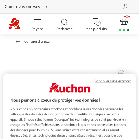
Aller
Choisir vos courses
directement
au
contenu
Aller
directement
Rayons
Recherche
Mes produits
à
la
recherche
Canapé d'angle
Aller
directement
à
la
navigation
Aller
directement
à
Agr
la
rubrique
l'il
Continuer sans accepter
besoin
d'aide
à
Réd
20
l'il
Nous prenons à coeur de protéger vos données !
à
Par
Nous et nos 68 partenaires stockons et accédons à des données personnelles,
100
le
telles que des données de navigation ou des identifiants uniques, sur votre
%
pro
appareil. Si vous sélectionnez "J'accepte", les technologies de suivi prendront en
charge les finalités affichées dans la section « Nous et nos partenaires traitons
des données pour fournir ». Si vous retirez votre consentement, elles seront
désactivées. Si les technologies de suivi sont désactivées, il est possible que