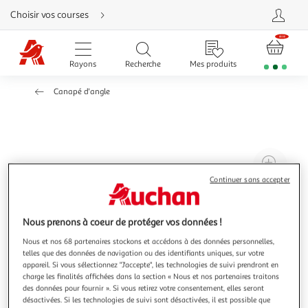
Aller
Choisir vos courses
directement
au
contenu
Aller
directement
Rayons
Recherche
Mes produits
à
la
recherche
Canapé d'angle
Aller
directement
à
la
navigation
Aller
directement
à
Agr
la
rubrique
l'il
Continuer sans accepter
besoin
d'aide
à
Réd
20
l'il
Nous prenons à coeur de protéger vos données !
à
Par
Nous et nos 68 partenaires stockons et accédons à des données personnelles,
100
le
telles que des données de navigation ou des identifiants uniques, sur votre
%
pro
appareil. Si vous sélectionnez "J'accepte", les technologies de suivi prendront en
charge les finalités affichées dans la section « Nous et nos partenaires traitons
des données pour fournir ». Si vous retirez votre consentement, elles seront
désactivées. Si les technologies de suivi sont désactivées, il est possible que