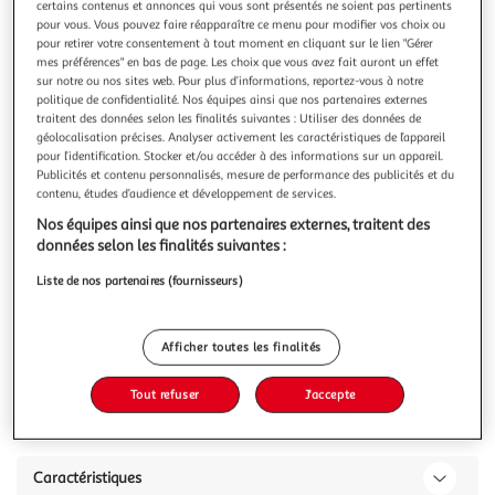
Illustration
Illustration
certains contenus et annonces qui vous sont présentés ne soient pas pertinents
pour vous. Vous pouvez faire réapparaître ce menu pour modifier vos choix ou
précédente
suivante
pour retirer votre consentement à tout moment en cliquant sur le lien "Gérer
mes préférences" en bas de page. Les choix que vous avez fait auront un effet
sur notre ou nos sites web. Pour plus d’informations, reportez-vous à notre
politique de confidentialité. Nos équipes ainsi que nos partenaires externes
LISA DESIGN
traitent des données selon les finalités suivantes : Utiliser des données de
Onyx - canapé panoramique d'angle droit - 7 places -
géolocalisation précises. Analyser activement les caractéristiques de l’appareil
en tissu mailles 3d
pour l’identification. Stocker et/ou accéder à des informations sur un appareil.
Publicités et contenu personnalisés, mesure de performance des publicités et du
Caractéristiques techniques :Origine : EuropeGarantie : 2
contenu, études d’audience et développement de services.
ansType de canapé : Canapé panoramiqueType d'angle
: Panoramique UPosition de l'angle : Angle droitNombre de
En savoir +
Nos équipes ainsi que nos partenaires externes, traitent des
places : 7Modulable : NonEquipement : 6 coussins
données selon les finalités suivantes :
Vous voulez connaître le prix de ce produit ?
décoratifs inclusMatière de la structure : Bois aggloméré et
Liste de nos partenaires (fournisseurs)
panneaux de particulesM
Afficher le prix
Afficher toutes les finalités
Tout refuser
J'accepte
Description
Caractéristiques