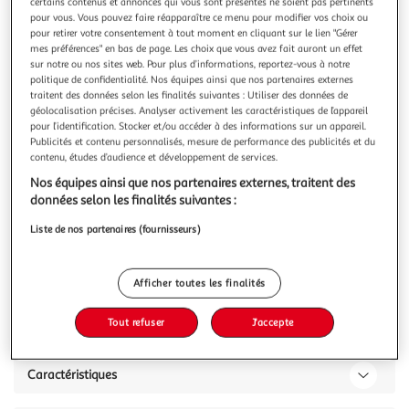
Illustration
Illustration
certains contenus et annonces qui vous sont présentés ne soient pas pertinents
pour vous. Vous pouvez faire réapparaître ce menu pour modifier vos choix ou
précédente
suivante
pour retirer votre consentement à tout moment en cliquant sur le lien "Gérer
mes préférences" en bas de page. Les choix que vous avez fait auront un effet
sur notre ou nos sites web. Pour plus d’informations, reportez-vous à notre
politique de confidentialité. Nos équipes ainsi que nos partenaires externes
LISA DESIGN
traitent des données selon les finalités suivantes : Utiliser des données de
Nova - module d'assise - en velours
géolocalisation précises. Analyser activement les caractéristiques de l’appareil
pour l’identification. Stocker et/ou accéder à des informations sur un appareil.
Caractéristiques techniques :Origine : EuropeGarantie : 2
Publicités et contenu personnalisés, mesure de performance des publicités et du
ansType de canapé : Canapé modulableNombre de places
contenu, études d’audience et développement de services.
: 1Réversible : OuiModulable : OuiRangements
En savoir +
: NonEquipement : 1 coussin décoratif inclusMatière de la
Nos équipes ainsi que nos partenaires externes, traitent des
Vous voulez connaître le prix de ce produit ?
structure : Bois aggloméré et panneaux de
données selon les finalités suivantes :
particulesMatière du canapé : VeloursDétail
Liste de nos partenaires (fournisseurs)
Afficher le prix
Afficher toutes les finalités
Tout refuser
J'accepte
Description
Caractéristiques