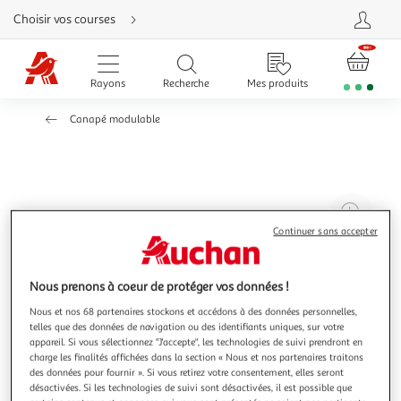
Aller
Choisir vos courses
directement
au
contenu
Aller
directement
Rayons
Recherche
Mes produits
à
la
recherche
Canapé modulable
Aller
directement
à
la
navigation
Aller
directement
à
Agr
la
rubrique
l'il
Continuer sans accepter
besoin
d'aide
à
Réd
20
l'il
Nous prenons à coeur de protéger vos données !
à
Par
Nous et nos 68 partenaires stockons et accédons à des données personnelles,
100
le
telles que des données de navigation ou des identifiants uniques, sur votre
%
pro
appareil. Si vous sélectionnez "J'accepte", les technologies de suivi prendront en
charge les finalités affichées dans la section « Nous et nos partenaires traitons
des données pour fournir ». Si vous retirez votre consentement, elles seront
désactivées. Si les technologies de suivi sont désactivées, il est possible que