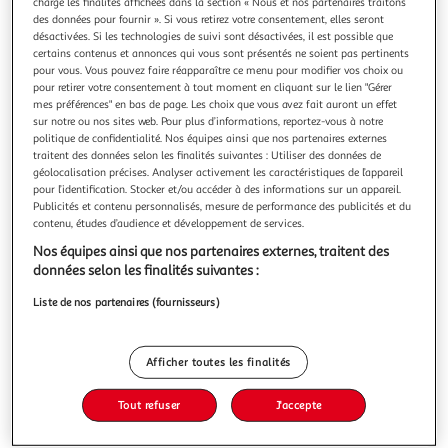
charge les finalités affichées dans la section « Nous et nos partenaires traitons
des données pour fournir ». Si vous retirez votre consentement, elles seront
désactivées. Si les technologies de suivi sont désactivées, il est possible que
certains contenus et annonces qui vous sont présentés ne soient pas pertinents
pour vous. Vous pouvez faire réapparaître ce menu pour modifier vos choix ou
pour retirer votre consentement à tout moment en cliquant sur le lien "Gérer
2.0
(1)
mes préférences" en bas de page. Les choix que vous avez fait auront un effet
LIONOR
sur notre ou nos sites web. Pour plus d’informations, reportez-vous à notre
politique de confidentialité. Nos équipes ainsi que nos partenaires externes
Saucisses de filet de poulet aux oignons
traitent des données selon les finalités suivantes : Utiliser des données de
savoureuses pares 10min de cuisson, elles seront
géolocalisation précises. Analyser activement les caractéristiques de l’appareil
délicieuses à l'apéritif, en salade ou accompagnées de
pour l’identification. Stocker et/ou accéder à des informations sur un appareil.
légumes.
En savoir +
Publicités et contenu personnalisés, mesure de performance des publicités et du
contenu, études d’audience et développement de services.
300g
6 pièces
Nos équipes ainsi que nos partenaires externes, traitent des
Vous voulez connaître le prix de ce produit ?
données selon les finalités suivantes :
Liste de nos partenaires (fournisseurs)
Afficher le prix
Afficher toutes les finalités
Tout refuser
J'accepte
Frais