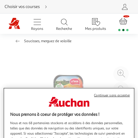
Aller
Choisir vos courses
directement
au
contenu
Aller
directement
Rayons
Recherche
Mes produits
à
la
recherche
Saucisses, merguez de volaille
Aller
directement
à
la
navigation
Aller
directement
à
Agr
la
rubrique
l'il
besoin
d'aide
à
Réd
20
l'il
Continuer sans accepter
à
Par
100
le
Nous prenons à coeur de protéger vos données !
%
pro
Nous et nos 68 partenaires stockons et accédons à des données personnelles,
telles que des données de navigation ou des identifiants uniques, sur votre
appareil. Si vous sélectionnez "J'accepte", les technologies de suivi prendront en