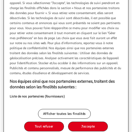
Illustration
Illustration
appareil. Si vous sélectionnez "J'accepte", les technologies de suivi prendront en
précédente
suivante
charge les finalités affichées dans la section « Nous et nos partenaires traitons
des données pour fournir ». Si vous retirez votre consentement, elles seront
désactivées. Si les technologies de suivi sont désactivées, il est possible que
certains contenus et annonces qui vous sont présentés ne soient pas pertinents
LINXOR
pour vous. Vous pouvez faire réapparaître ce menu pour modifier vos choix ou
pour retirer votre consentement à tout moment en cliquant sur le lien "Gérer
Lot de 3 sacs de recyclage réutilisables pour tri sélectif
mes préférences" en bas de page. Les choix que vous avez fait auront un effet
- 160L
sur notre ou nos sites web. Pour plus d’informations, reportez-vous à notre
Ce lot de 3 sacs de recyclage Linxor est idéal pour vous
politique de confidentialité. Nos équipes ainsi que nos partenaires externes
traitent des données selon les finalités suivantes : Utiliser des données de
aider à faire le tri de vos déchets et vous faciliter le
géolocalisation précises. Analyser activement les caractéristiques de l’appareil
recyclage des emballages en plastique (vert foncé), en verre
En savoir +
pour l’identification. Stocker et/ou accéder à des informations sur un appareil.
(vieux rose) et en papier/carton (vert clair). Réalisé en
Vendu par
EGK Distribution
Publicités et contenu personnalisés, mesure de performance des publicités et du
polypropylène, chaque sac est solide et durable. Très
contenu, études d’audience et développement de services.
pratiques, le
Livraison dès 3/4 jours
Nos équipes ainsi que nos partenaires externes, traitent des
4,90€
données selon les finalités suivantes :
Plus d'options
Liste de nos partenaires (fournisseurs)
12,99€
Vendu par
EGK Distribution
Ajouter au panier
Afficher toutes les finalités
12,99€
Tout refuser
J'accepte
Ajouter à une liste