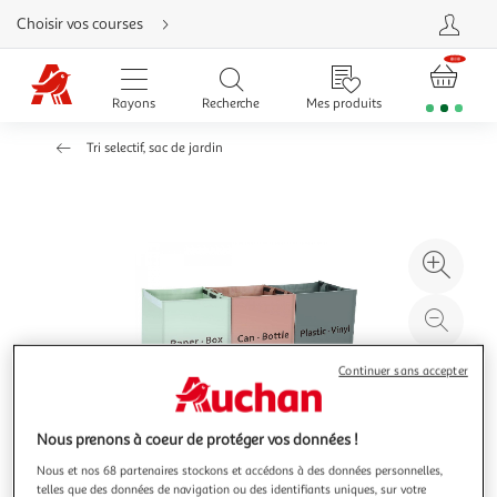
Aller
Choisir vos courses
directement
au
contenu
Aller
directement
Rayons
Recherche
Mes produits
à
la
recherche
Tri selectif, sac de jardin
Aller
directement
à
la
navigation
Aller
directement
à
Agr
la
rubrique
l'il
besoin
d'aide
à
Réd
20
l'il
à
Par
Continuer sans accepter
100
le
%
pro
Nous prenons à coeur de protéger vos données !
Nous et nos 68 partenaires stockons et accédons à des données personnelles,
telles que des données de navigation ou des identifiants uniques, sur votre