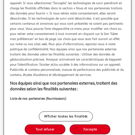
Illustration
Illustration
appareil. Si vous sélectionnez "J'accepte", les technologies de suivi prendront en
précédente
suivante
charge les finalités affichées dans la section « Nous et nos partenaires traitons
des données pour fournir ». Si vous retirez votre consentement, elles seront
désactivées. Si les technologies de suivi sont désactivées, il est possible que
certains contenus et annonces qui vous sont présentés ne soient pas pertinents
LINXOR
pour vous. Vous pouvez faire réapparaître ce menu pour modifier vos choix ou
pour retirer votre consentement à tout moment en cliquant sur le lien "Gérer
Lot de 10 pitons fixes d'ancrage droit - Diam 8 x 80
mes préférences" en bas de page. Les choix que vous avez fait auront un effet
mm
sur notre ou nos sites web. Pour plus d’informations, reportez-vous à notre
Les pitons fixes d'ancrage en inox Linxor se fixent sur un sol
politique de confidentialité. Nos équipes ainsi que nos partenaires externes
traitent des données selon les finalités suivantes : Utiliser des données de
en béton pour les bâches d'hivernage de piscine. Fabriqué
géolocalisation précises. Analyser activement les caractéristiques de l’appareil
en France, en acier inoxydable, ce lot de pitons résistera à
En savoir +
pour l’identification. Stocker et/ou accéder à des informations sur un appareil.
la rouille, à l'humidité, aux chaleurs et à la variation de
Vendu par
EGK Distribution
Publicités et contenu personnalisés, mesure de performance des publicités et du
température tout en nécessitant peu d'entretien. Ces piton
contenu, études d’audience et développement de services.
Livraison dès 3/4 jours
Nos équipes ainsi que nos partenaires externes, traitent des
4,90€
données selon les finalités suivantes :
Plus d'options
Liste de nos partenaires (fournisseurs)
16,99€
Vendu par
EGK Distribution
Ajouter au panier
Afficher toutes les finalités
16,99€
Tout refuser
J'accepte
Ajouter à une liste