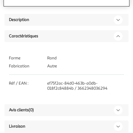
Description
Caractéristiques
Forme
Rond
Fabrication
Autre
Réf / EAN :
ef75f2ac-84d0-463b-a0db-
018f2c84884b / 3662348036294
Avis clients
(0)
Livraison