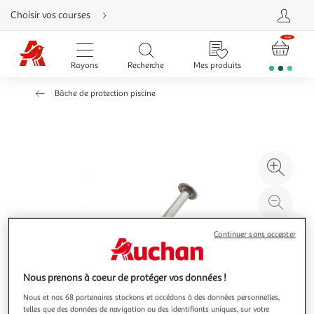
Aller
Choisir vos courses
directement
au
contenu
Aller
directement
Rayons
Recherche
Mes produits
à
la
recherche
Bâche de protection piscine
Aller
directement
à
la
navigation
Aller
directement
à
Agr
la
rubrique
l'il
besoin
d'aide
à
Réd
20
l'il
à
Par
Continuer sans accepter
100
le
%
pro
Nous prenons à coeur de protéger vos données !
Nous et nos 68 partenaires stockons et accédons à des données personnelles,
telles que des données de navigation ou des identifiants uniques, sur votre