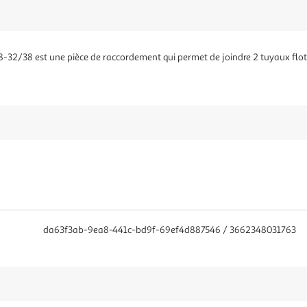
8-32/38 est une pièce de raccordement qui permet de joindre 2 tuyaux fl
da63f3ab-9ea8-441c-bd9f-69ef4d887546 / 3662348031763