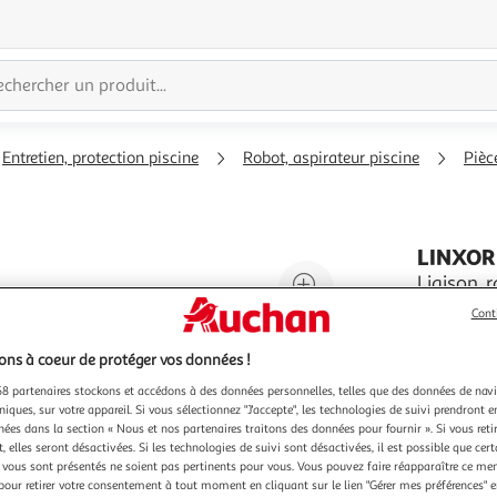
Entretien, protection piscine
Robot, aspirateur piscine
Pièc
LINXOR
Agrandir
Liaison, 
pisicne -
l'illustration
Cont
La liaison
à
Réduire
raccordem
ns à coeur de protéger vos données !
200%
l'illustration
38 mm et/
En savoir 
à
Partager
8 partenaires stockons et accédons à des données personnelles, telles que des données de nav
Vendu par
E
niques, sur votre appareil. Si vous sélectionnez "J'accepte", les technologies de suivi prendront e
100
le
chées dans la section « Nous et nos partenaires traitons des données pour fournir ». Si vous retir
%
produit
 elles seront désactivées. Si les technologies de suivi sont désactivées, il est possible que cer
vous sont présentés ne soient pas pertinents pour vous. Vous pouvez faire réapparaître ce me
pour retirer votre consentement à tout moment en cliquant sur le lien "Gérer mes préférences" 