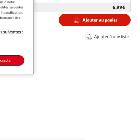
ous à notre
6,99€
ar
EGK Distribution
nalités suivantes
l’identification.
erformance des
Ajouter au panier
s suivantes :
Ajouter à une liste
accepte