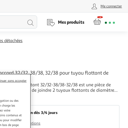
Me connecter
Lancer
Mes produits
la
es détachées
recherche
raccord 32/32, 38/38, 32/38 pour tuyau flottant de
 Blanc
inuer sans accepter
 pour tuyau flottant 32/32-38/38-32/38 est une pièce de
ent qui permet de joindre 2 tuyaux flottants de diamètre
ou de diamètre 32 mm. Son coloris est blanc.
+
igation ou des
GK Distribution
n charge les
ez votre
Livraison dès 3/4 jours
tains contenus et
3,90€
nu pour modifier
Plus d'options
en bas de page.