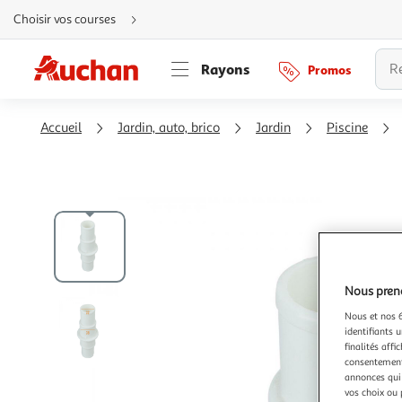
Aller
Choisir vos courses
directement
au
contenu
Aller
Rayons
Promos
directement
à
la
recherche
Aller
Accueil
Jardin, auto, brico
Jardin
Piscine
directement
à
la
navigation
Aller
directement
à
la
rubrique
besoin
d'aide
Nous preno
Nous et nos 6
identifiants u
finalités affi
consentement,
annonces qui 
vos choix ou 