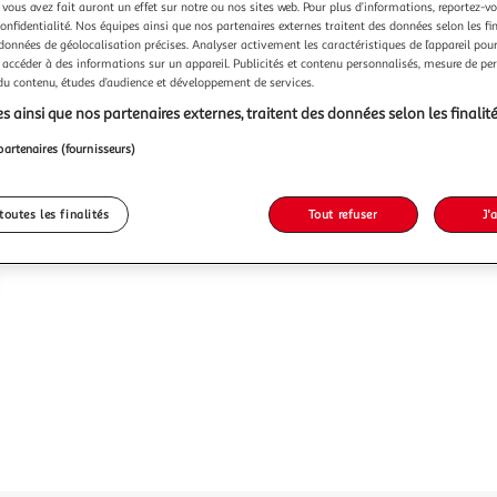
 vous avez fait auront un effet sur notre ou nos sites web. Pour plus d’informations, reportez-v
Vendu p
confidentialité. Nos équipes ainsi que nos partenaires externes traitent des données selon les fi
 données de géolocalisation précises. Analyser activement les caractéristiques de l’appareil pour 
 accéder à des informations sur un appareil. Publicités et contenu personnalisés, mesure de p
 du contenu, études d’audience et développement de services.
6,99€
s ainsi que nos partenaires externes, traitent des données selon les finalité
partenaires (fournisseurs)
toutes les finalités
Tout refuser
J'