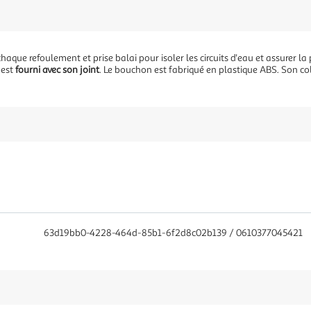
aque refoulement et prise balai pour isoler les circuits d'eau et assurer la 
 est
fourni avec son joint
. Le bouchon est fabriqué en plastique ABS. Son col
63d19bb0-4228-464d-85b1-6f2d8c02b139 / 0610377045421