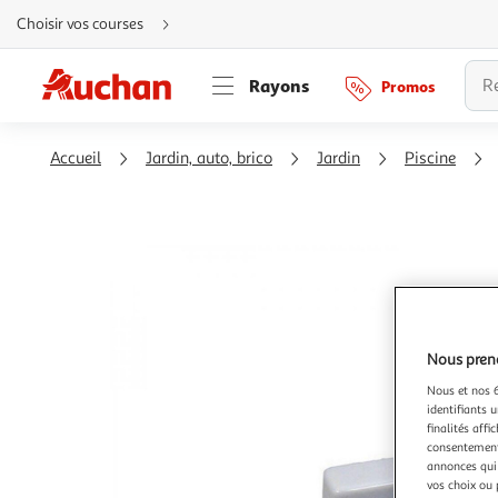
Aller
Choisir vos courses
directement
au
contenu
Aller
Rayons
Promos
directement
à
la
recherche
Aller
Accueil
Jardin, auto, brico
Jardin
Piscine
directement
à
la
navigation
Aller
directement
à
la
rubrique
besoin
d'aide
Nous preno
Nous et nos 6
identifiants u
finalités affi
consentement,
annonces qui 
vos choix ou 