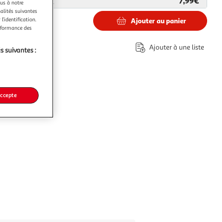
7,99€
ar
EGK Distribution
ous à notre
nalités suivantes
l’identification.
Ajouter au panier
erformance des
Ajouter à une liste
s suivantes :
accepte