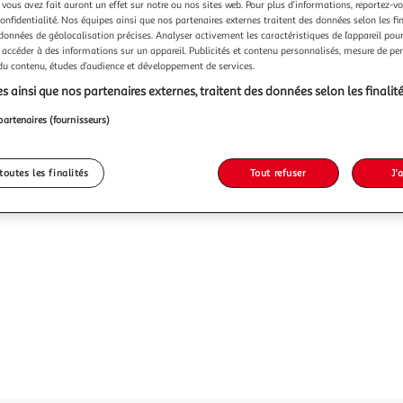
Vendu p
 vous avez fait auront un effet sur notre ou nos sites web. Pour plus d’informations, reportez-v
confidentialité. Nos équipes ainsi que nos partenaires externes traitent des données selon les fi
 données de géolocalisation précises. Analyser activement les caractéristiques de l’appareil pour 
 accéder à des informations sur un appareil. Publicités et contenu personnalisés, mesure de p
7,99€
 du contenu, études d’audience et développement de services.
s ainsi que nos partenaires externes, traitent des données selon les finalité
partenaires (fournisseurs)
toutes les finalités
Tout refuser
J'