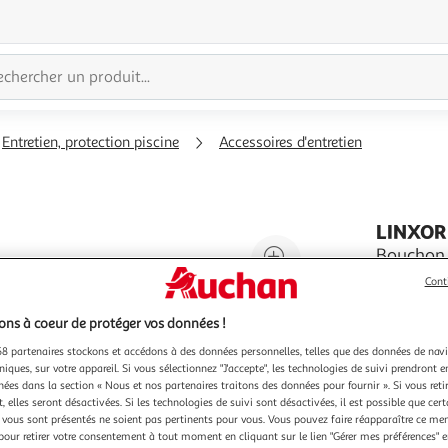
Entretien, protection piscine
Accessoires d'entretien
LINXOR
Agrandir
Bouchon d
Ce boucho
l'illustration
Cont
prise bala
à
Réduire
votre pisc
En savoir 
ns à coeur de protéger vos données !
200%
l'illustration
bouchon es
Vendu par
E
plastique 
à
Partager
8 partenaires stockons et accédons à des données personnelles, telles que des données de nav
niques, sur votre appareil. Si vous sélectionnez "J'accepte", les technologies de suivi prendront e
100
le
chées dans la section « Nous et nos partenaires traitons des données pour fournir ». Si vous retir
%
produit
 elles seront désactivées. Si les technologies de suivi sont désactivées, il est possible que cer
vous sont présentés ne soient pas pertinents pour vous. Vous pouvez faire réapparaître ce me
pour retirer votre consentement à tout moment en cliquant sur le lien "Gérer mes préférences" 