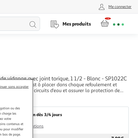
Me connecter
Lancer
Mes produits
la
recherche
e vidange avec joint torique, 1 1/2 - Blanc - SP1022C
n d'hivernage est à placer dans chaque refoulement et
inuer sans accepter
i pour isoler les circuits d'eau et assurer la protection de
ine contre le risque de gel. Son diamètre est : 1 1/2, le
+
t fourni avec son joint. Le bouchon est fabriqué en
GK Distribution
ABS. Son coloris est Blanc
igation ou des
n charge les
Livraison dès 3/4 jours
ez votre
4,90€
tains contenus et
Plus d'options
nu pour modifier
en bas de page.