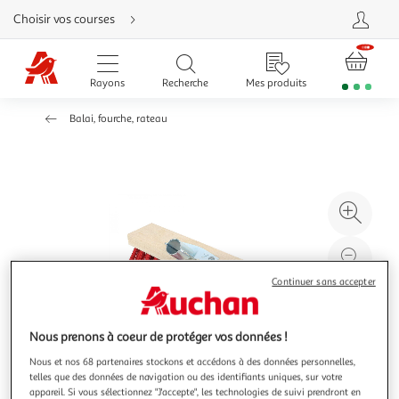
Aller
Choisir vos courses
directement
au
contenu
Aller
directement
Rayons
Recherche
Mes produits
à
la
recherche
Balai, fourche, rateau
Aller
directement
à
la
navigation
Aller
directement
à
Agr
la
rubrique
l'il
besoin
d'aide
à
Réd
20
l'il
Continuer sans accepter
à
Par
100
le
Nous prenons à coeur de protéger vos données !
%
pro
Nous et nos 68 partenaires stockons et accédons à des données personnelles,
telles que des données de navigation ou des identifiants uniques, sur votre
appareil. Si vous sélectionnez "J'accepte", les technologies de suivi prendront en