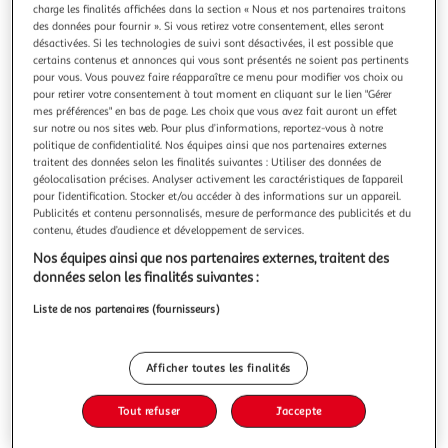
Illustration
Illustration
charge les finalités affichées dans la section « Nous et nos partenaires traitons
précédente
suivante
des données pour fournir ». Si vous retirez votre consentement, elles seront
désactivées. Si les technologies de suivi sont désactivées, il est possible que
certains contenus et annonces qui vous sont présentés ne soient pas pertinents
pour vous. Vous pouvez faire réapparaître ce menu pour modifier vos choix ou
LINXOR
pour retirer votre consentement à tout moment en cliquant sur le lien "Gérer
mes préférences" en bas de page. Les choix que vous avez fait auront un effet
Balai cantonnier en bois - 32 cm - Rouge
sur notre ou nos sites web. Pour plus d’informations, reportez-vous à notre
De fabrication française, le balai cantonnier Linxor de 5
politique de confidentialité. Nos équipes ainsi que nos partenaires externes
rangées en fibre vinyle rouge rigide est adapté aux
traitent des données selon les finalités suivantes : Utiliser des données de
nettoyages d'extérieur. Sa brosse très résistante et rigide
En savoir +
géolocalisation précises. Analyser activement les caractéristiques de l’appareil
pour l’identification. Stocker et/ou accéder à des informations sur un appareil.
permet de balayer des surfaces rugueuses et dures, comme
Vendu par
EGK Distribution
Publicités et contenu personnalisés, mesure de performance des publicités et du
par exemple une terrasse. La dimension du balai est de 32
contenu, études d’audience et développement de services.
cm. Sa monture
Livraison dès 3/4 jours
4,90€
Nos équipes ainsi que nos partenaires externes, traitent des
Plus d'options
données selon les finalités suivantes :
Liste de nos partenaires (fournisseurs)
12,99€
Vendu par
EGK Distribution
Ajouter au panier
Afficher toutes les finalités
12,99€
Ajouter à une liste
Tout refuser
J'accepte