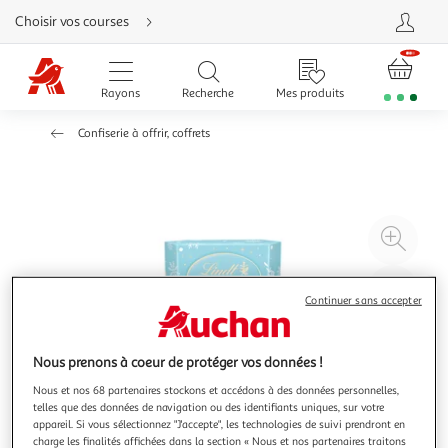
Aller
Choisir vos courses
directement
au
contenu
Aller
directement
Rayons
Recherche
Mes produits
à
la
recherche
Confiserie à offrir, coffrets
Aller
directement
à
la
navigation
Aller
directement
à
Agr
la
rubrique
l'il
besoin
d'aide
à
Réd
Continuer sans accepter
20
l'il
à
Par
100
le
Nous prenons à coeur de protéger vos données !
%
pro
Nous et nos 68 partenaires stockons et accédons à des données personnelles,
telles que des données de navigation ou des identifiants uniques, sur votre
appareil. Si vous sélectionnez "J'accepte", les technologies de suivi prendront en
charge les finalités affichées dans la section « Nous et nos partenaires traitons