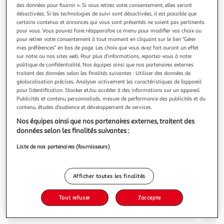
des données pour fournir ». Si vous retirez votre consentement, elles seront
désactivées. Si les technologies de suivi sont désactivées, il est possible que
certains contenus et annonces qui vous sont présentés ne soient pas pertinents
pour vous. Vous pouvez faire réapparaître ce menu pour modifier vos choix ou
pour retirer votre consentement à tout moment en cliquant sur le lien "Gérer
mes préférences" en bas de page. Les choix que vous avez fait auront un effet
4.3
(15)
sur notre ou nos sites web. Pour plus d’informations, reportez-vous à notre
LINDT
politique de confidentialité. Nos équipes ainsi que nos partenaires externes
Lindor bouchées au chocolat lait caramel et pointe de
traitent des données selon les finalités suivantes : Utiliser des données de
géolocalisation précises. Analyser activement les caractéristiques de l’appareil
sel
pour l’identification. Stocker et/ou accéder à des informations sur un appareil.
Pour les fêtes de Noël, craquez pour le Cornet LINDOR
Publicités et contenu personnalisés, mesure de performance des publicités et du
Caramel Pointe de Sel : un délicieux chocolat au Lait à la
contenu, études d’audience et développement de services.
fleur de sel, fourré d'un cœur fondant au caramel. Croquez
En savoir +
Nos équipes ainsi que nos partenaires externes, traitent des
sa délicate coquille, et découvrez son cœur irrésistiblement
337g
données selon les finalités suivantes :
fondant, pour un moment de pur bonheur. Fondez de
bonheur avec LIND
Vous voulez connaître le prix de ce produit ?
Liste de nos partenaires (fournisseurs)
Afficher le prix
Afficher toutes les finalités
Tout refuser
J'accepte
Description