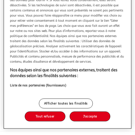
désactivées. Si les technologies de suivi sont désactivées, il est possible que
certains contenus et annonces qui vous sont présentés ne soient pas pertinents
pour vous. Vous pouvez faire réapparaître ce menu pour modifier vos choix ou
pour retirer votre consentement à tout moment en cliquant sur le lien "Gérer
mes préférences" en bas de page. Les choix que vous avez fait auront un effet
4.6
(7)
sur notre ou nos sites web. Pour plus d’informations, reportez-vous à notre
politique de confidentialité. Nos équipes ainsi que nos partenaires externes
LINDT
traitent des données selon les finalités suivantes : Utiliser des données de
Lapin Or moulage chocolat au lait
géolocalisation précises. Analyser activement les caractéristiques de l’appareil
Lapin Or, le moulage incontournable et iconique à Pâques.
pour l’identification. Stocker et/ou accéder à des informations sur un appareil.
En savoir +
Publicités et contenu personnalisés, mesure de performance des publicités et du
contenu, études d’audience et développement de services.
200g
1 pièce
Nos équipes ainsi que nos partenaires externes, traitent des
Vous voulez connaître le prix de ce produit ?
données selon les finalités suivantes :
Liste de nos partenaires (fournisseurs)
Afficher le prix
Afficher toutes les finalités
Tout refuser
J'accepte
Format