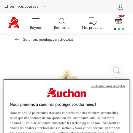
Aller
Choisir vos courses
directement
au
contenu
Aller
directement
Rayons
Recherche
Mes produits
à
la
recherche
Surprises, moulages en chocolat
Aller
directement
à
la
navigation
Aller
directement
à
Agr
la
rubrique
l'il
besoin
d'aide
à
Réd
Continuer sans accepter
20
l'il
à
Par
Nous prenons à coeur de protéger vos données !
100
le
%
pro
Nous et nos 68 partenaires stockons et accédons à des données personnelles,
telles que des données de navigation ou des identifiants uniques, sur votre
appareil. Si vous sélectionnez "J'accepte", les technologies de suivi prendront en
charge les finalités affichées dans la section « Nous et nos partenaires traitons
des données pour fournir ». Si vous retirez votre consentement, elles seront