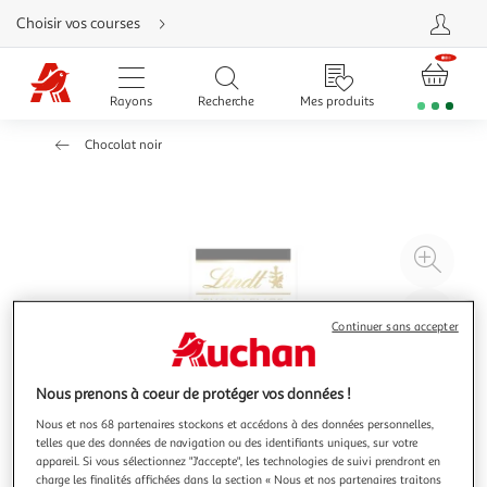
Aller
Choisir vos courses
directement
au
contenu
Aller
directement
Rayons
Recherche
Mes produits
à
la
recherche
Chocolat noir
Aller
directement
à
la
navigation
Aller
directement
à
Agr
la
rubrique
l'il
besoin
d'aide
à
Réd
Continuer sans accepter
20
l'il
à
Par
100
le
Nous prenons à coeur de protéger vos données !
%
pro
Nous et nos 68 partenaires stockons et accédons à des données personnelles,
telles que des données de navigation ou des identifiants uniques, sur votre
appareil. Si vous sélectionnez "J'accepte", les technologies de suivi prendront en
charge les finalités affichées dans la section « Nous et nos partenaires traitons