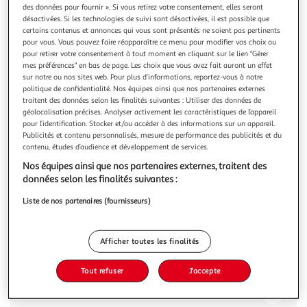
des données pour fournir ». Si vous retirez votre consentement, elles seront
désactivées. Si les technologies de suivi sont désactivées, il est possible que
certains contenus et annonces qui vous sont présentés ne soient pas pertinents
pour vous. Vous pouvez faire réapparaître ce menu pour modifier vos choix ou
pour retirer votre consentement à tout moment en cliquant sur le lien "Gérer
mes préférences" en bas de page. Les choix que vous avez fait auront un effet
4.2
(5)
sur notre ou nos sites web. Pour plus d’informations, reportez-vous à notre
LINDT
politique de confidentialité. Nos équipes ainsi que nos partenaires externes
Excellence Tablette de chocolat noir dégustation figue
traitent des données selon les finalités suivantes : Utiliser des données de
géolocalisation précises. Analyser activement les caractéristiques de l’appareil
intense
pour l’identification. Stocker et/ou accéder à des informations sur un appareil.
Fermez les yeux et découvrez le plus fin des plaisirs. Les
Publicités et contenu personnalisés, mesure de performance des publicités et du
chocolats de dégustation Lindt EXCELLENCE sont préparés
contenu, études d’audience et développement de services.
pour vous par nos Maîtres Chocolatiers avec une rare
En savoir +
Nos équipes ainsi que nos partenaires externes, traitent des
exigence de perfection : de la sélection des fèves à la
100g
1 pièce
données selon les finalités suivantes :
révélation des saveurs et des textures les plus fines du
chocolat. Découvrez
Vous voulez connaître le prix de ce produit ?
Liste de nos partenaires (fournisseurs)
Afficher le prix
Afficher toutes les finalités
Tout refuser
J'accepte
Description