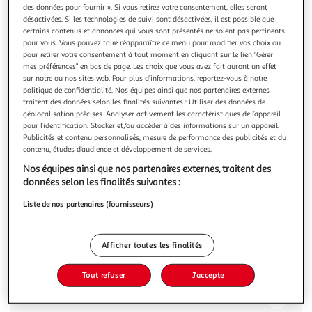
des données pour fournir ». Si vous retirez votre consentement, elles seront
désactivées. Si les technologies de suivi sont désactivées, il est possible que
certains contenus et annonces qui vous sont présentés ne soient pas pertinents
pour vous. Vous pouvez faire réapparaître ce menu pour modifier vos choix ou
pour retirer votre consentement à tout moment en cliquant sur le lien "Gérer
mes préférences" en bas de page. Les choix que vous avez fait auront un effet
4.2
(13)
sur notre ou nos sites web. Pour plus d’informations, reportez-vous à notre
LINDT
politique de confidentialité. Nos équipes ainsi que nos partenaires externes
Création Tablette de chocolat au lait praliné
traitent des données selon les finalités suivantes : Utiliser des données de
géolocalisation précises. Analyser activement les caractéristiques de l’appareil
feuillantine
pour l’identification. Stocker et/ou accéder à des informations sur un appareil.
Découvrez Lindt CREATION Les Connaisseurs Craquez pour
Publicités et contenu personnalisés, mesure de performance des publicités et du
la recette Praliné Feuillantine : toute l'authenticité d'un
contenu, études d’audience et développement de services.
praliné aux noisettes allié au croustillant des éclats de
En savoir +
Nos équipes ainsi que nos partenaires externes, traitent des
crêpe dentelle, enrobé d'une fine couche de chocolat au lait
110g
1 pièce
données selon les finalités suivantes :
Lindt. Une tablette de chocolat sans carré à découper à
l'envie !
Vous voulez connaître le prix de ce produit ?
Liste de nos partenaires (fournisseurs)
Afficher le prix
Afficher toutes les finalités
Tout refuser
J'accepte
Description