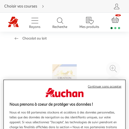
Aller
Choisir vos courses
directement
au
contenu
Aller
directement
Rayons
Recherche
Mes produits
à
la
recherche
Chocolat au lait
Aller
directement
à
la
navigation
Aller
directement
à
Agr
la
rubrique
l'il
besoin
d'aide
à
Réd
Continuer sans accepter
20
l'il
à
Par
100
le
Nous prenons à coeur de protéger vos données !
%
pro
Nous et nos 68 partenaires stockons et accédons à des données personnelles,
telles que des données de navigation ou des identifiants uniques, sur votre
appareil. Si vous sélectionnez "J'accepte", les technologies de suivi prendront en
charge les finalités affichées dans la section « Nous et nos partenaires traitons