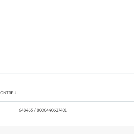
 MONTREUIL
648465 / 8000440627401