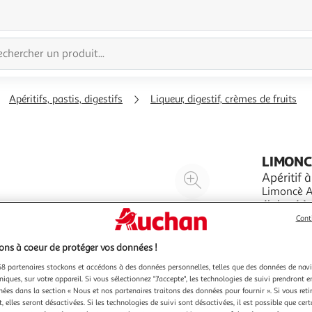
Apéritifs, pastis, digestifs
Liqueur, digestif, crèmes de fruits
LIMONC
Agrandir
Apéritif 
Limoncè Ap
l'illustration
élaboré à 
à
Réduire
spécialeme
En savoir 
Cont
200%
l'illustration
le parfait
70cl
Limoncè Sp
à
Partager
ns à coeur de protéger vos données !
100
le
8 partenaires stockons et accédons à des données personnelles, telles que des données de nav
%
produit
niques, sur votre appareil. Si vous sélectionnez "J'accepte", les technologies de suivi prendront e
chées dans la section « Nous et nos partenaires traitons des données pour fournir ». Si vous retir
 elles seront désactivées. Si les technologies de suivi sont désactivées, il est possible que cer