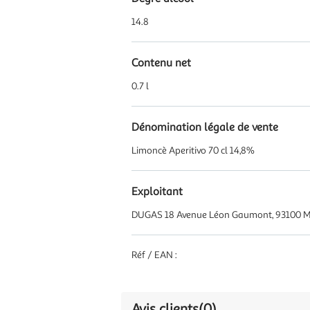
14.8
Contenu net
0.7 l
Dénomination légale de vente
Limoncè Aperitivo 70 cl 14,8%
Exploitant
DUGAS 18 Avenue Léon Gaumont, 93100
Réf / EAN :
Avis clients
(0)