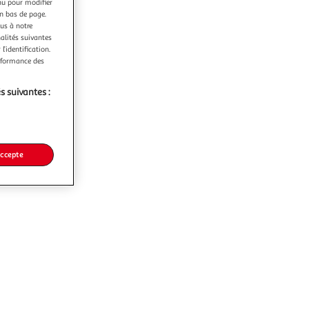
nu pour modifier
en bas de page.
ous à notre
nalités suivantes
l’identification.
erformance des
s suivantes :
accepte