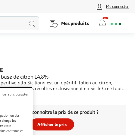
Me connecter
Lancer
Mes produits
la
recherche
E
à base de citron 14,8%
eritivo alla Siciliana est un apéritif italien au citron,
partir de citrons récoltés exclusivement en Sicile.Créé tout
nt pour être mixer en Limoncè Spritz, son goût acidulé est
+
inuer sans accepter
 équilibre entre douceur et fraîcheur citronnée. Idéal en
ritz, il peut
Vous voulez connaître le prix de ce produit ?
igation ou des
n charge les
Afficher le prix
ez votre
tains contenus et