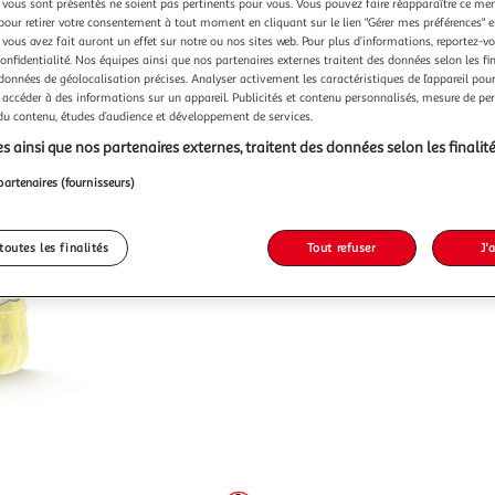
vous sont présentés ne soient pas pertinents pour vous. Vous pouvez faire réapparaître ce me
pour retirer votre consentement à tout moment en cliquant sur le lien "Gérer mes préférences" 
 vous avez fait auront un effet sur notre ou nos sites web. Pour plus d’informations, reportez-v
confidentialité. Nos équipes ainsi que nos partenaires externes traitent des données selon les fi
 données de géolocalisation précises. Analyser activement les caractéristiques de l’appareil pour 
 accéder à des informations sur un appareil. Publicités et contenu personnalisés, mesure de p
 du contenu, études d’audience et développement de services.
s ainsi que nos partenaires externes, traitent des données selon les finalité
partenaires (fournisseurs)
toutes les finalités
Tout refuser
J'