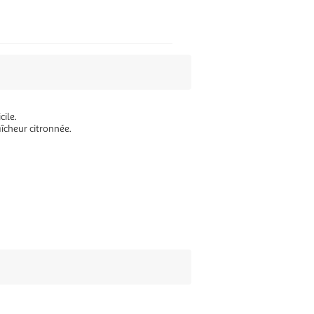
cile.
aîcheur citronnée.