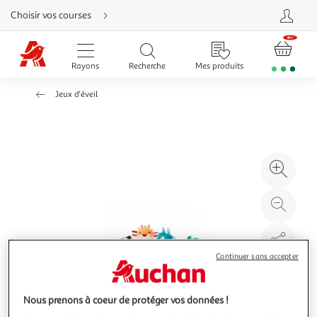
Aller
Choisir vos courses
directement
au
contenu
Aller
directement
Rayons
Recherche
Mes produits
à
la
recherche
Jeux d'éveil
Aller
directement
à
la
navigation
Aller
directement
à
Agr
la
rubrique
l'il
besoin
d'aide
à
Réd
20
l'il
à
Par
100
le
Continuer sans accepter
%
pro
Nous prenons à coeur de protéger vos données !