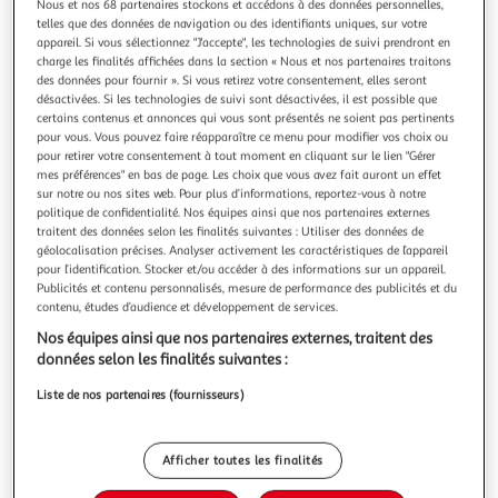
Nous et nos 68 partenaires stockons et accédons à des données personnelles,
telles que des données de navigation ou des identifiants uniques, sur votre
appareil. Si vous sélectionnez "J'accepte", les technologies de suivi prendront en
charge les finalités affichées dans la section « Nous et nos partenaires traitons
des données pour fournir ». Si vous retirez votre consentement, elles seront
désactivées. Si les technologies de suivi sont désactivées, il est possible que
LILLIPUTIENS
certains contenus et annonces qui vous sont présentés ne soient pas pertinents
Set 4 formes Jungle
pour vous. Vous pouvez faire réapparaître ce menu pour modifier vos choix ou
Retrouvez les amis Lilliputiens dans ce set de 4 hochets
pour retirer votre consentement à tout moment en cliquant sur le lien "Gérer
mes préférences" en bas de page. Les choix que vous avez fait auront un effet
boule tous plus mignon les uns que les autres. Dimensions
sur notre ou nos sites web. Pour plus d’informations, reportez-vous à notre
des cubes : 9 x 8 cm. Lavable en surface. Composition :
En savoir +
politique de confidentialité. Nos équipes ainsi que nos partenaires externes
100% polyester + simili cuir sur cylindre Anatole et
Vendu par
Multishop
traitent des données selon les finalités suivantes : Utiliser des données de
rembourrage : 100% polyester recyclé (GRS Certification).
géolocalisation précises. Analyser activement les caractéristiques de l’appareil
Retrait dès 1/2 semaines
pour l’identification. Stocker et/ou accéder à des informations sur un appareil.
2,00€
Publicités et contenu personnalisés, mesure de performance des publicités et du
Plus d'options
contenu, études d’audience et développement de services.
Nos équipes ainsi que nos partenaires externes, traitent des
28,86€
Vendu par
Multishop
données selon les finalités suivantes :
Liste de nos partenaires (fournisseurs)
Livraison dès 2/3 jours
Livraison offerte
Plus d'options
Afficher toutes les finalités
28,99€
Vendu par
1001Jouets