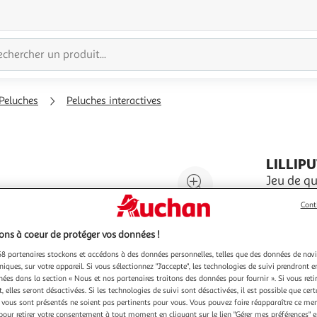
Peluches
Peluches interactives
LILLIP
Agrandir
Jeu de qui
Ce jeu de 
l'illustration
Cont
réjouira v
à
Réduire
pour les s
En savoir 
200%
l'illustration
s'empresse
ns à coeur de protéger vos données !
Vendu par
quilles s
à
Partager
8 partenaires stockons et accédons à des données personnelles, telles que des données de nav
100
le
niques, sur votre appareil. Si vous sélectionnez "J'accepte", les technologies de suivi prendront e
chées dans la section « Nous et nos partenaires traitons des données pour fournir ». Si vous retir
%
produit
 elles seront désactivées. Si les technologies de suivi sont désactivées, il est possible que cer
vous sont présentés ne soient pas pertinents pour vous. Vous pouvez faire réapparaître ce me
pour retirer votre consentement à tout moment en cliquant sur le lien "Gérer mes préférences" 