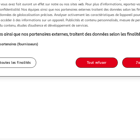
Vendu p
 vous avez fait auront un effet sur notre ou nos sites web. Pour plus d’informations, reportez-v
confidentialité. Nos équipes ainsi que nos partenaires externes traitent des données selon les fi
-8 %
 données de géolocalisation précises. Analyser activement les caractéristiques de l’appareil pour 
 accéder à des informations sur un appareil. Publicités et contenu personnalisés, mesure de p
39,99€
 du contenu, études d’audience et développement de services.
36,91
s ainsi que nos partenaires externes, traitent des données selon les finalité
partenaires (fournisseurs)
toutes les finalités
Tout refuser
J'