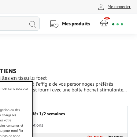
Me connecter
Lancer
Mes produits
la
recherche
UTIENS
lles en tissu la foret
quilles en tissu à l'effigie de vos personnages préférés
inuer sans accepter
otre bambin. Il est fourni avec une balle hochet stimulante
ens de bébé. Des quilles douces et colorées que votre enfant
+
ra de vouloir renverser au cours de parties endiablées. Ces
Multishop
ont composées
igation ou des
Retrait dès 1/2 semaines
n charge les
2,00€
ez votre
Plus d'options
tains contenus et
nu pour modifier
en bas de page.