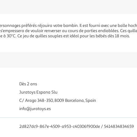
s personnages préférés réjouira votre bambin. Il est fourni avec une balle ho
 s'empressera de vouloir renverser au cours de parties endiablées. Ces quil
e à 30°C. Ce jeu de quilles souples est idéal pour les bébés dès 18 mois.
Dès 2 ans
Juratoys Espana Slu
C/ Arago 348-350, 8009 Barcelona, Spain
info@juratoys.es
2d827dc9-867e-4509-a953-c40306f900de / 5414834834659