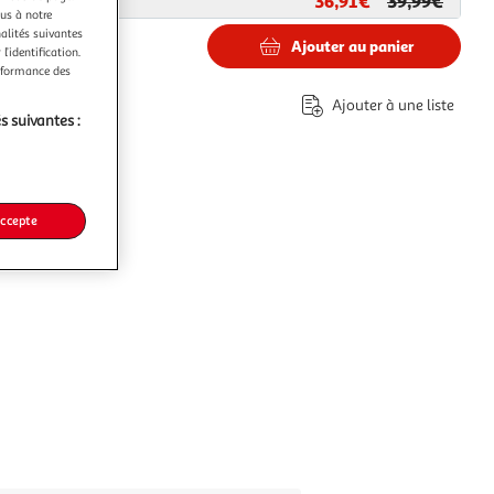
36,91€
39,99€
ar
Multishop
ous à notre
nalités suivantes
Ajouter au panier
l’identification.
erformance des
€
Ajouter à une liste
s suivantes :
accepte