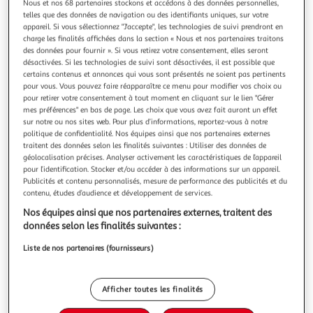
Illustration
Illustration
Nous et nos 68 partenaires stockons et accédons à des données personnelles,
telles que des données de navigation ou des identifiants uniques, sur votre
précédente
suivante
appareil. Si vous sélectionnez "J'accepte", les technologies de suivi prendront en
charge les finalités affichées dans la section « Nous et nos partenaires traitons
des données pour fournir ». Si vous retirez votre consentement, elles seront
désactivées. Si les technologies de suivi sont désactivées, il est possible que
LILLIPUTIENS
certains contenus et annonces qui vous sont présentés ne soient pas pertinents
Chaperon rouge - Marionnettes a doigts
pour vous. Vous pouvez faire réapparaître ce menu pour modifier vos choix ou
Grâce à ces quatre marionnettes à doigts à l'effigie des
pour retirer votre consentement à tout moment en cliquant sur le lien "Gérer
mes préférences" en bas de page. Les choix que vous avez fait auront un effet
personnages du conte : Le petit chaperon rouge, la grand-
sur notre ou nos sites web. Pour plus d’informations, reportez-vous à notre
mère, le chasseur et le grand méchant-loup, vous pourrez
En savoir +
politique de confidentialité. Nos équipes ainsi que nos partenaires externes
transmettre cette célèbre histoire à vos enfants. A leur tour
Vendu par
Multishop
traitent des données selon les finalités suivantes : Utiliser des données de
ensuite de reproduire ou d'imaginer une nouvelle fin au
géolocalisation précises. Analyser activement les caractéristiques de l’appareil
conte, quan
Retrait dès 1/2 semaines
pour l’identification. Stocker et/ou accéder à des informations sur un appareil.
2,00€
Publicités et contenu personnalisés, mesure de performance des publicités et du
Plus d'options
contenu, études d’audience et développement de services.
Nos équipes ainsi que nos partenaires externes, traitent des
21,52€
Vendu par
Multishop
données selon les finalités suivantes :
Liste de nos partenaires (fournisseurs)
Livraison dès 2/3 jours
Livraison offerte
Plus d'options
Afficher toutes les finalités
27,99€
Vendu par
1001Jouets