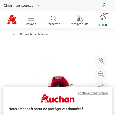
Aller
Choisir vos courses
directement
au
contenu
Aller
directement
Rayons
Recherche
Mes produits
à
la
recherche
Ballon, balle, bille enfant
Aller
directement
à
la
navigation
Aller
directement
à
Agr
la
rubrique
l'il
besoin
d'aide
à
Réd
20
l'il
à
Par
100
le
Continuer sans accepter
%
pro
Nous prenons à coeur de protéger vos données !