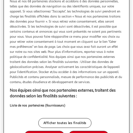
Nous et nos 68 partenaires stockons et accédons à des données personnelles,
telles que des données de navigation ou des identifiants uniques, sur votre
appareil. Si vous sélectionnez "J'accepte", les technologies de suivi prendront en
charge les finalités affichées dans la section « Nous et nos partenaires traitons
des données pour fournir ». Si vous retirez votre consentement, elles seront
désactivées. Si les technologies de suivi sont désactivées, il est possible que
LILLIPUTIENS
certains contenus et annonces qui vous sont présentés ne soient pas pertinents
Balle Chaperon Rouge en tissus
pour vous. Vous pouvez faire réapparaître ce menu pour modifier vos choix ou
Cette balle de Petit Chaperon Rouge, avec ses couleurs
pour retirer votre consentement à tout moment en cliquant sur le lien "Gérer
mes préférences" en bas de page. Les choix que vous avez fait auront un effet
vives et ses détails surprenants, est facile à saisir pour les
sur notre ou nos sites web. Pour plus d’informations, reportez-vous à notre
petites mains et elle émet des sons de grelot et de
En savoir +
politique de confidentialité. Nos équipes ainsi que nos partenaires externes
froissement lorsqu'elle roule.
Vendu par
Multishop
traitent des données selon les finalités suivantes : Utiliser des données de
géolocalisation précises. Analyser activement les caractéristiques de l’appareil
Retrait dès 4/5 jours
pour l’identification. Stocker et/ou accéder à des informations sur un appareil.
2,00€
Publicités et contenu personnalisés, mesure de performance des publicités et du
Plus d'options
contenu, études d’audience et développement de services.
Nos équipes ainsi que nos partenaires externes, traitent des
15,20€
Vendu par
Multishop
données selon les finalités suivantes :
Liste de nos partenaires (fournisseurs)
Livraison dès 2/3 jours
Livraison offerte
Plus d'options
Afficher toutes les finalités
23,99€
28,99€
Vendu par
1001Jouets