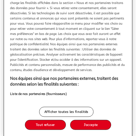
charge les finalités affichées dans la section « Nous et nos partenaires traitons
des données pour fournir ». Si vous retirez votre consentement, elles seront
désactivées. Si les technologies de suivi sont désactivées, il est possible que
certains contenus et annonces qui vous sont présentés ne soient pas pertinents
pour vous. Vous pouvez faire réapparaître ce menu pour modifier vos choix ou
pour retirer votre consentement à tout moment en cliquant sur le lien "Gérer
LIGHTFALL TOME 1 : LA DERNIERE FLAMME, Probert
mes préférences" en bas de page. Les choix que vous avez fait auront un effet
Tim
sur notre ou nos sites web. Pour plus d’informations, reportez-vous à notre
Aventure, amitié indéfectible, paysages époustouflants et
politique de confidentialité. Nos équipes ainsi que nos partenaires externes
créatures dignes d'Hayao Miyazaki... le début d'une quête
traitent des données selon les finalités suivantes : Utiliser des données de
initiatique lumineuse et fantastique ! Dans le monde d'Irpa,
En savoir +
géolocalisation précises. Analyser activement les caractéristiques de l’appareil
Béa vit avec son grand-père, un Cochon-Sorcier fabricant de
pour l’identification. Stocker et/ou accéder à des informations sur un appareil.
Vous voulez connaître le prix de ce produit ?
Publicités et contenu personnalisés, mesure de performance des publicités et du
potions et gardien de la Flamme éternelle. Quand il
contenu, études d’audience et développement de services.
disparaît m
Afficher le prix
Nos équipes ainsi que nos partenaires externes, traitent des
données selon les finalités suivantes :
Liste de nos partenaires (fournisseurs)
Description
Afficher toutes les finalités
Caractéristiques
Tout refuser
J'accepte