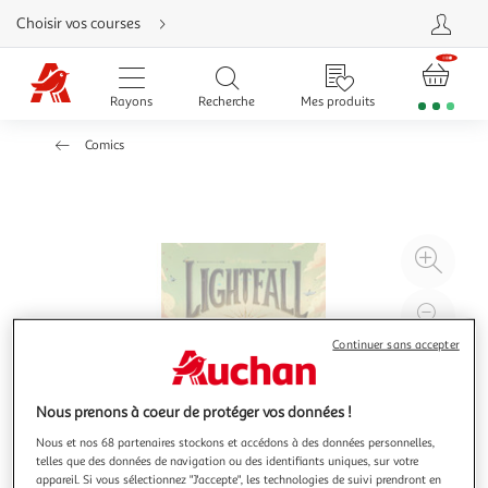
Aller
Choisir vos courses
directement
au
contenu
Aller
directement
Rayons
Recherche
Mes produits
à
la
recherche
Comics
Aller
directement
à
la
navigation
Aller
directement
à
Agr
la
rubrique
l'il
besoin
d'aide
à
Réd
20
l'il
Continuer sans accepter
à
Par
100
le
Nous prenons à coeur de protéger vos données !
%
pro
Nous et nos 68 partenaires stockons et accédons à des données personnelles,
telles que des données de navigation ou des identifiants uniques, sur votre
appareil. Si vous sélectionnez "J'accepte", les technologies de suivi prendront en