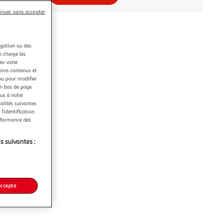
inuer sans accepter
igation ou des
n charge les
ez votre
tains contenus et
nu pour modifier
en bas de page.
ous à notre
nalités suivantes
l’identification.
erformance des
s suivantes :
accepte