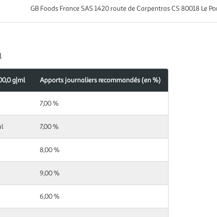
GB Foods France SAS 1420 route de Carpentras CS 80018 Le P
l
00,0 g|ml
Apports journaliers recommandés (en %)
s
ndés
7,00 %
al
7,00 %
8,00 %
9,00 %
6,00 %