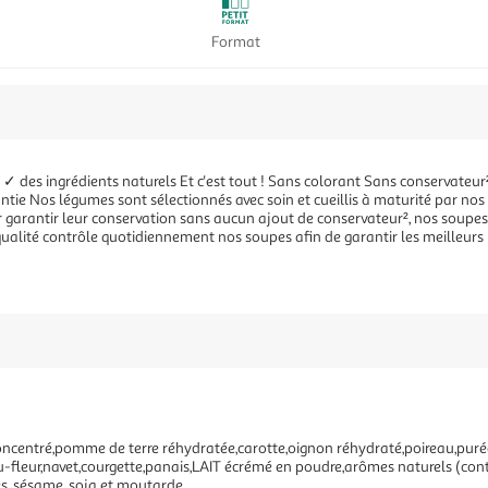
Format
u ✓ des ingrédients naturels Et c'est tout ! Sans colorant Sans conservat
tie Nos légumes sont sélectionnés avec soin et cueillis à maturité par nos
ur garantir leur conservation sans aucun ajout de conservateur², nos soup
 qualité contrôle quotidiennement nos soupes afin de garantir les meilleu
concentré,pomme de terre réhydratée,carotte,oignon réhydraté,poireau,puré
u-fleur,navet,courgette,panais,LAIT écrémé en poudre,arômes naturels (conti
des, sésame, soja et moutarde.