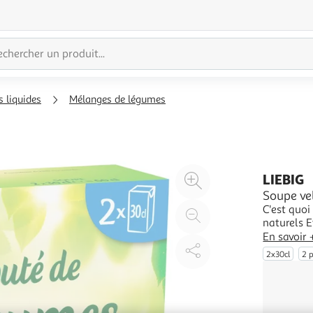
 liquides
Mélanges de légumes
Agrandir
LIEBIG
l'illustration
Soupe ve
C'est quoi
à
Réduire
naturels E
200%
l'illustration
exhausteu
En savoir 
à
Partager
Qualité Ga
2x30cl
2 
à maturit
100
le
%
produit