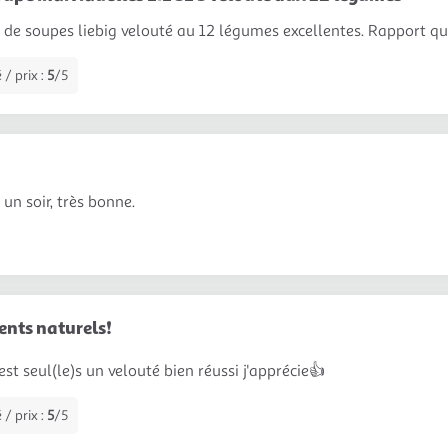
s de soupes liebig velouté au 12 légumes excellentes. Rapport qua
 / prix :
5
/5
un soir, très bonne.
ents naturels❗
est seul(le)s un velouté bien réussi j'apprécie👍
 / prix :
5
/5