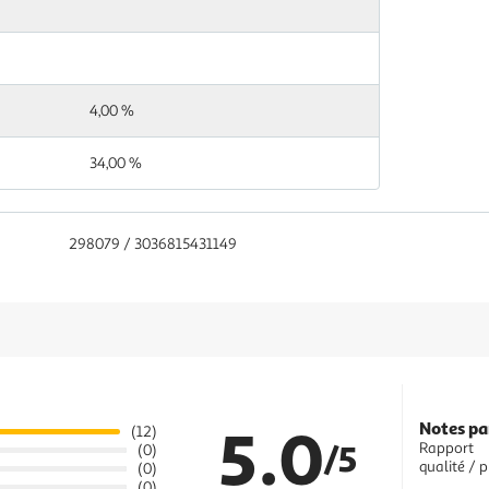
4,00 %
34,00 %
298079 / 3036815431149
5.0
Notes pa
(12)
/5
Rapport
(0)
qualité / p
(0)
(0)