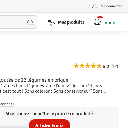
Me connecter
Lancer
Mes produits
la
recherche
5.0
(12)
loutée de 12 légumes en brique
 ? ✓ des bons légumes ✓ de l'eau ✓ des ingrédients
t c'est tout ! Sans colorant Sans conservateur² Sans
r de goût ²Comme toutes les soupes du rayon ambiant.
+
rantie Nos légumes sont sélectionnés avec soin et cueillis
personnes
é par nos producteurs. Depuis 1962,
Vous voulez connaître le prix de ce produit ?
Afficher le prix