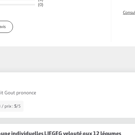
(0)
Consul
avis
uit Gout prononce
 / prix :
5
/5
oupe individuelles LIEGEG velouté aux 12 légumes