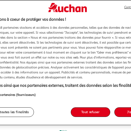
Cont
ns à coeur de protéger vos données !
8 partenaires stockons et accédons à des données personnelles, telles que des données de nav
niques, sur votre appareil. Si vous sélectionnez "J'accepte", les technologies de suivi prendront e
chées dans la section « Nous et nos partenaires traitons des données pour fournir ». Si vous retir
 elles seront désactivées. Si les technologies de suivi sont désactivées, il est possible que cer
vous sont présentés ne soient pas pertinents pour vous. Vous pouvez faire réapparaître ce me
pour retirer votre consentement à tout moment en cliquant sur le lien "Gérer mes préférences" 
 vous avez fait auront un effet sur notre ou nos sites web. Pour plus d’informations, reportez-v
confidentialité. Nos équipes ainsi que nos partenaires externes traitent des données selon les fi
 données de géolocalisation précises. Analyser activement les caractéristiques de l’appareil pour 
 accéder à des informations sur un appareil. Publicités et contenu personnalisés, mesure de p
 du contenu, études d’audience et développement de services.
s ainsi que nos partenaires externes, traitent des données selon les finalité
partenaires (fournisseurs)
toutes les finalités
Tout refuser
J'