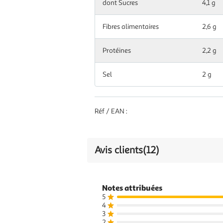
dont Sucres
4,1 g
dont Acides
Fibres alimentaires
0,6 g
2,6 g
gras saturés
Protéines
2,2 g
Glucides
5,3 g
Sel
2 g
dont Sucres
1,4 g
Fibres
0,9 g
Réf / EAN :
alimentaires
Protéines
0,7 g
Avis clients
(12)
0,67
Sel
g
Notes attribuées
5
4
3
2