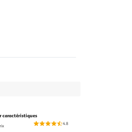
r caractéristiques
4.8
rix