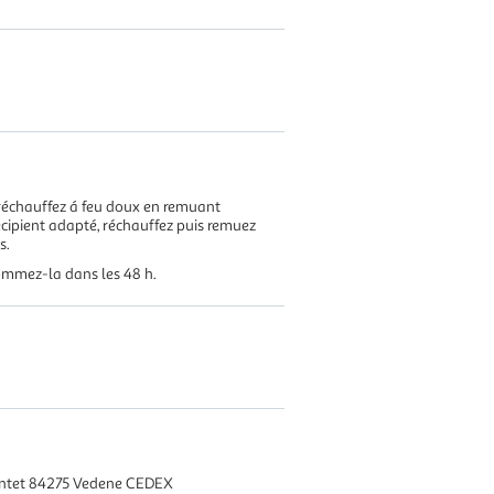
, réchauffez á feu doux en remuant
écipient adapté, réchauffez puis remuez
s.
sommez-la dans les 48 h.
ontet 84275 Vedene CEDEX