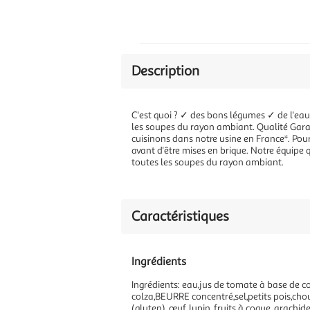
Description
C'est quoi ? ✓ des bons légumes ✓ de l'ea
les soupes du rayon ambiant. Qualité Garan
cuisinons dans notre usine en France*. Po
avant d'être mises en brique. Notre équipe
toutes les soupes du rayon ambiant.
Caractéristiques
Ingrédients
Ingrédients: eau,jus de tomate à base de 
colza,BEURRE concentré,sel,petits pois,cho
(gluten), œuf, lupin, fruits à coque, arachi