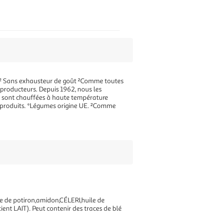
eur² Sans exhausteur de goût ²Comme toutes
 producteurs. Depuis 1962, nous les
es sont chauffées à haute température
rs produits. *Légumes origine UE. ²Comme
e de potiron,amidon,CÉLERI,huile de
ent LAIT). Peut contenir des traces de blé