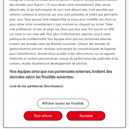
des données pour fournir ». Si vous retirez votre consentement, elles seront
désactivées. Si les technologies de suivi sont désactivées, il est possible que
certains contenus et annonces qui vous sont présentés ne soient pas pertinents
pour vous. Vous pouvez faire réapparaître ce menu pour modifier vos choix ou
pour retirer votre consentement à tout moment en cliquant sur le lien "Gérer
4.9
(7)
mes préférences" en bas de page. Les choix que vous avez fait auront un effet
sur notre ou nos sites web. Pour plus d’informations, reportez-vous à notre
LIEBIG
politique de confidentialité. Nos équipes ainsi que nos partenaires externes
Soupe de potiron et Kiri
traitent des données selon les finalités suivantes : Utiliser des données de
100% ingrédients naturels
géolocalisation précises. Analyser activement les caractéristiques de l’appareil
En savoir +
pour l’identification. Stocker et/ou accéder à des informations sur un appareil.
Publicités et contenu personnalisés, mesure de performance des publicités et du
2x30cl
2 personnes
contenu, études d’audience et développement de services.
Vous voulez connaître le prix de ce produit ?
Nos équipes ainsi que nos partenaires externes, traitent des
données selon les finalités suivantes :
Afficher le prix
Liste de nos partenaires (fournisseurs)
Afficher toutes les finalités
Tout refuser
J'accepte
Format