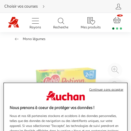
Aller
Choisir vos courses
directement
au
contenu
Aller
directement
Rayons
Recherche
Mes produits
à
la
recherche
Mono légumes
Aller
directement
à
la
navigation
Aller
directement
à
Agr
la
rubrique
l'il
besoin
d'aide
à
Réd
20
l'il
Continuer sans accepter
à
Par
100
le
Nous prenons à coeur de protéger vos données !
%
pro
Nous et nos 68 partenaires stockons et accédons à des données personnelles,
telles que des données de navigation ou des identifiants uniques, sur votre
appareil. Si vous sélectionnez "J'accepte", les technologies de suivi prendront en
charge les finalités affichées dans la section « Nous et nos partenaires traitons